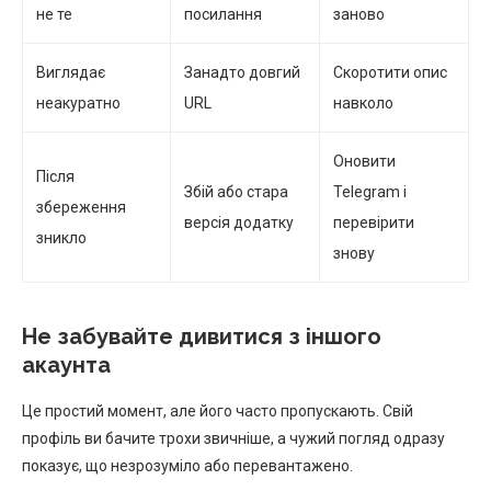
не те
посилання
заново
Виглядає
Занадто довгий
Скоротити опис
неакуратно
URL
навколо
Оновити
Після
Збій або стара
Telegram і
збереження
версія додатку
перевірити
зникло
знову
Не забувайте дивитися з іншого
акаунта
Це простий момент, але його часто пропускають. Свій
профіль ви бачите трохи звичніше, а чужий погляд одразу
показує, що незрозуміло або перевантажено.