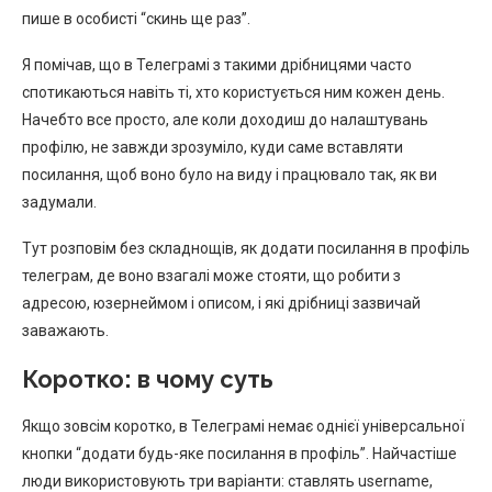
пише в особисті “скинь ще раз”.
Я помічав, що в Телеграмі з такими дрібницями часто
спотикаються навіть ті, хто користується ним кожен день.
Начебто все просто, але коли доходиш до налаштувань
профілю, не завжди зрозуміло, куди саме вставляти
посилання, щоб воно було на виду і працювало так, як ви
задумали.
Тут розповім без складнощів, як додати посилання в профіль
телеграм, де воно взагалі може стояти, що робити з
адресою, юзернеймом і описом, і які дрібниці зазвичай
заважають.
Коротко: в чому суть
Якщо зовсім коротко, в Телеграмі немає однієї універсальної
кнопки “додати будь-яке посилання в профіль”. Найчастіше
люди використовують три варіанти: ставлять username,