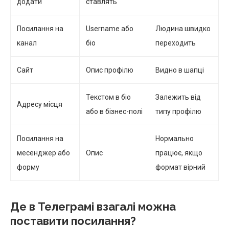
додати
ставлять
Посилання на
Username або
Людина швидко
канал
біо
переходить
Сайт
Опис профілю
Видно в шапці
Текстом в біо
Залежить від
Адресу місця
або в бізнес-полі
типу профілю
Посилання на
Нормально
месенджер або
Опис
працює, якщо
форму
формат вірний
Де в Телеграмі взагалі можна
поставити посилання?