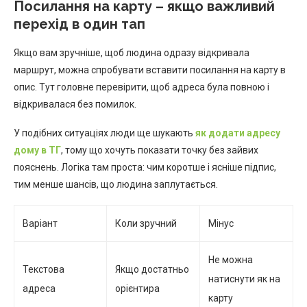
Посилання на карту – якщо важливий
перехід в один тап
Якщо вам зручніше, щоб людина одразу відкривала
маршрут, можна спробувати вставити посилання на карту в
опис. Тут головне перевірити, щоб адреса була повною і
відкривалася без помилок.
У подібних ситуаціях люди ще шукають
як додати адресу
дому в ТГ
, тому що хочуть показати точку без зайвих
пояснень. Логіка там проста: чим коротше і ясніше підпис,
тим менше шансів, що людина заплутається.
Варіант
Коли зручний
Мінус
Не можна
Текстова
Якщо достатньо
натиснути як на
адреса
орієнтира
карту