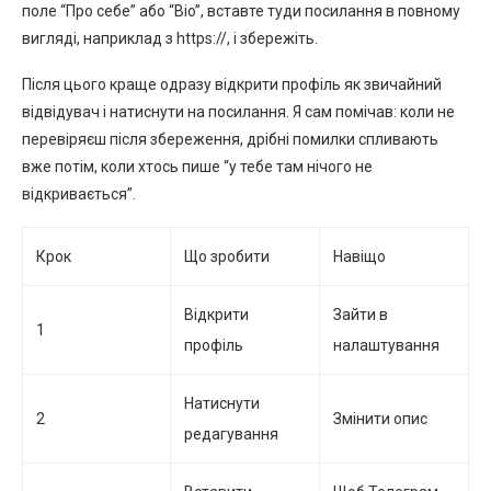
поле “Про себе” або “Bio”, вставте туди посилання в повному
вигляді, наприклад з https://, і збережіть.
Після цього краще одразу відкрити профіль як звичайний
відвідувач і натиснути на посилання. Я сам помічав: коли не
перевіряєш після збереження, дрібні помилки спливають
вже потім, коли хтось пише “у тебе там нічого не
відкривається”.
Крок
Що зробити
Навіщо
Відкрити
Зайти в
1
профіль
налаштування
Натиснути
2
Змінити опис
редагування