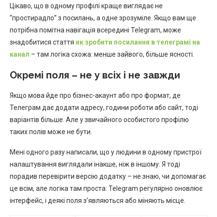
Цікаво, що в одному профілі краще виглядає не
“простирадло” з посилань, а одне зрозуміле. Якщо вам ще
потрібна помітна навігація всередині Telegram, може
знадобитися стаття
як зробити посилання в телеграмі на
канал
– там логіка схожа: менше зайвого, більше ясності.
Окремі поля – не у всіх і не завжди
Якщо мова йде про бізнес-акаунт або про формат, де
Телеграм дає додати адресу, години роботи або сайт, тоді
варіантів більше. Але у звичайного особистого профілю
таких полів може не бути.
Мені одного разу написали, що у людини в одному пристрої
налаштування виглядали інакше, ніж в іншому. Я тоді
порадив перевірити версію додатку – не знаю, чи допомагає
це всім, але логіка там проста: Telegram регулярно оновлює
інтерфейс, і деякі поля з’являються або міняють місце.