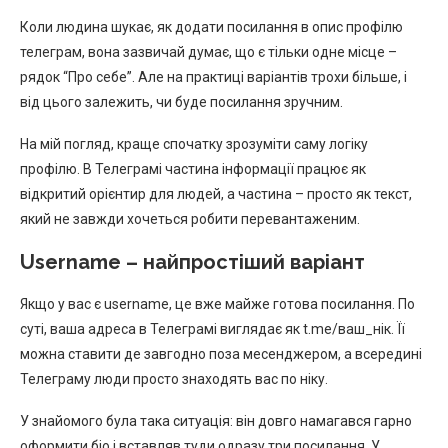
Коли людина шукає, як додати посилання в опис профілю
телеграм, вона зазвичай думає, що є тільки одне місце –
рядок “Про себе”. Але на практиці варіантів трохи більше, і
від цього залежить, чи буде посилання зручним.
На мій погляд, краще спочатку зрозуміти саму логіку
профілю. В Телеграмі частина інформації працює як
відкритий орієнтир для людей, а частина – просто як текст,
який не завжди хочеться робити перевантаженим.
Username – найпростіший варіант
Якщо у вас є username, це вже майже готова посилання. По
суті, ваша адреса в Телеграмі виглядає як t.me/ваш_нік. Її
можна ставити де завгодно поза месенджером, а всередині
Телеграму люди просто знаходять вас по ніку.
У знайомого була така ситуація: він довго намагався гарно
оформити біо і вставляв туди одразу три посилання. У