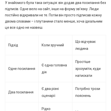
У знайомого була така ситуація: він додав два посилання без
підписів. Одне вело на сайт, інше на форму зв’язку. Люди
постійно відкривали не те. Потім він просто підписав кожну
двома словами – і плутанини стало менше, хоча ідеальним
це все одно не назвеш.
Що відчуває
Підхід
Коли зручний
людина
Простіше
Є одна головна
Одне посилання
зрозуміти, куди
дія
натискати
Є два різні
Потрібно трохи
Два посилання
сценарії
пояснень
Рідко