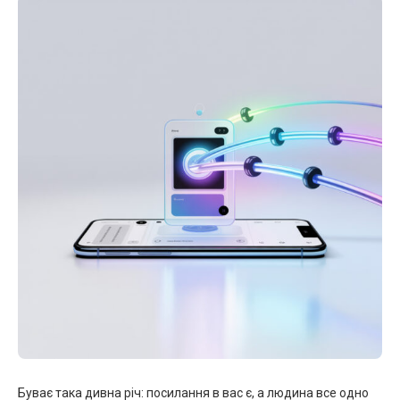
Буває така дивна річ: посилання в вас є, а людина все одно