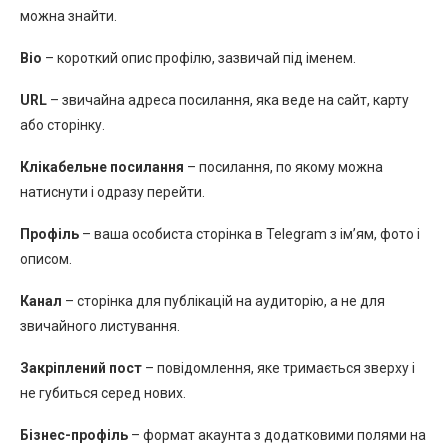
можна знайти.
Bio
– короткий опис профілю, зазвичай під іменем.
URL
– звичайна адреса посилання, яка веде на сайт, карту
або сторінку.
Клікабельне посилання
– посилання, по якому можна
натиснути і одразу перейти.
Профіль
– ваша особиста сторінка в Telegram з ім’ям, фото і
описом.
Канал
– сторінка для публікацій на аудиторію, а не для
звичайного листування.
Закріплений пост
– повідомлення, яке тримається зверху і
не губиться серед нових.
Бізнес-профіль
– формат акаунта з додатковими полями на