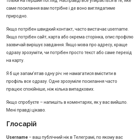
тільки на перший погляд. Насправді все упирається в те, яке
саме посилання вам потрібне і де воно виглядатиме
природно.
Якщо потрібен швидкий контакт, часто вистачає username.
Якщо потрібен сайт, карта або окрема сторінка, опис профілю
зазвичай вирішує завдання. Якщо мова про адресу, краще
одразу зрозуміти, чи потрібен просто текст або саме перехід
на карту.
Я б ще запам’ятав одну річ: не намагатися вмістити в
профіль все одразу. Одне зрозуміле посилання часто
працює спокійніше, ніж кілька випадкових.
Якщо спробуєте – напишіть в коментарях, як у вас вийшло.
Мені правді цікаво.
Глосарій
Username
– ваш публічний нік в Телеграмі, по якому вас