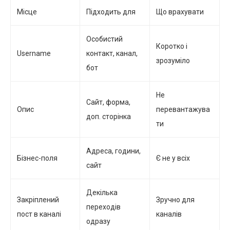
Місце
Підходить для
Що врахувати
Особистий
Коротко і
Username
контакт, канал,
зрозуміло
бот
Не
Сайт, форма,
Опис
перевантажува
доп. сторінка
ти
Адреса, години,
Бізнес-поля
Є не у всіх
сайт
Декілька
Закріплений
Зручно для
переходів
пост в каналі
каналів
одразу