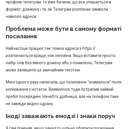
профілю телеграм, то вже бачили, що все упирається в
формат, довжину і те, як Телеграм розпізнає символи
навколо адреси.
Проблема може бути в самому форматі
посилання
Найчастіше працює так: повна адреса з https://
розпізнається краще, ніж неповна. Якщо вставити просто
набір слів без явного домену або з помилкою, Телеграм
може залишити це звичайним текстом.
Мені одного разу написали, що посилання “зламалося” після
копіювання з нотаток. Виявилося, туди потрапив зайвий
пробіл посередині. Начебто дрібниця, але на телефоні таке
не завжди видно одразу.
Іноді заважають емодзі і знаки поруч
Я сам помічав: якщо занадто щільно обліпити посилання