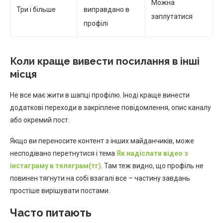
Можна
Три і більше
виправдано в
заплутатися
профілі
Коли краще вивести посилання в інші
місця
Не все має жити в шапці профілю. Іноді краще винести
додаткові переходи в закріплене повідомлення, опис каналу
або окремий пост.
Якщо ви переносите контент з інших майданчиків, може
несподівано перетнутися і тема
Як надіслати відео з
інстаграму в телеграм(тг)
. Там теж видно, що профіль не
повинен тягнути на собі взагалі все – частину завдань
простіше вирішувати постами.
Часто питають