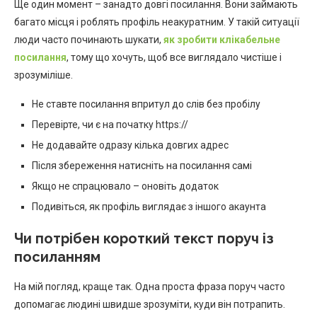
Ще один момент – занадто довгі посилання. Вони займають
багато місця і роблять профіль неакуратним. У такій ситуації
люди часто починають шукати,
як зробити клікабельне
посилання
, тому що хочуть, щоб все виглядало чистіше і
зрозуміліше.
Не ставте посилання впритул до слів без пробілу
Перевірте, чи є на початку https://
Не додавайте одразу кілька довгих адрес
Після збереження натисніть на посилання самі
Якщо не спрацювало – оновіть додаток
Подивіться, як профіль виглядає з іншого акаунта
Чи потрібен короткий текст поруч із
посиланням
На мій погляд, краще так. Одна проста фраза поруч часто
допомагає людині швидше зрозуміти, куди він потрапить.