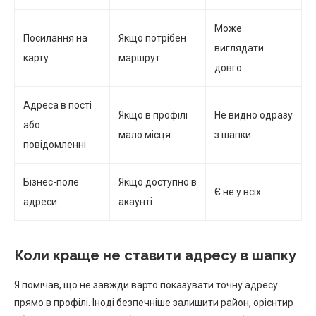
Може
Посилання на
Якщо потрібен
виглядати
карту
маршрут
довго
Адреса в пості
Якщо в профілі
Не видно одразу
або
мало місця
з шапки
повідомленні
Бізнес-поле
Якщо доступно в
Є не у всіх
адреси
акаунті
Коли краще не ставити адресу в шапку
Я помічав, що не завжди варто показувати точну адресу
прямо в профілі. Іноді безпечніше залишити район, орієнтир