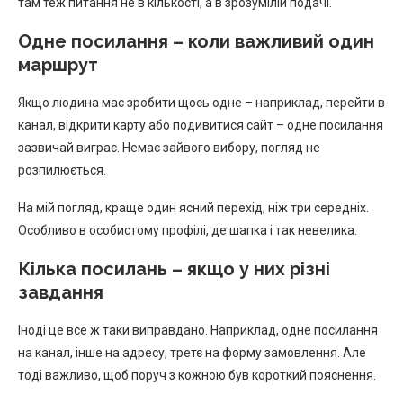
там теж питання не в кількості, а в зрозумілій подачі.
Одне посилання – коли важливий один
маршрут
Якщо людина має зробити щось одне – наприклад, перейти в
канал, відкрити карту або подивитися сайт – одне посилання
зазвичай виграє. Немає зайвого вибору, погляд не
розпилюється.
На мій погляд, краще один ясний перехід, ніж три середніх.
Особливо в особистому профілі, де шапка і так невелика.
Кілька посилань – якщо у них різні
завдання
Іноді це все ж таки виправдано. Наприклад, одне посилання
на канал, інше на адресу, третє на форму замовлення. Але
тоді важливо, щоб поруч з кожною був короткий пояснення.