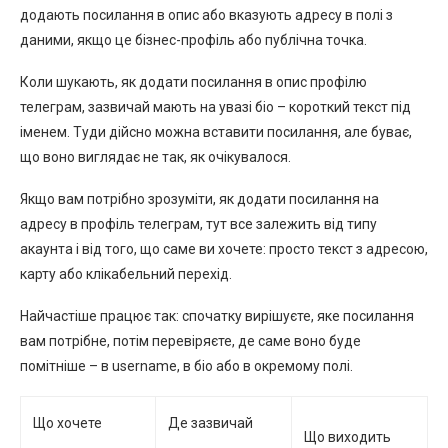
додають посилання в опис або вказують адресу в полі з
даними, якщо це бізнес-профіль або публічна точка.
Коли шукають, як додати посилання в опис профілю
телеграм, зазвичай мають на увазі біо – короткий текст під
іменем. Туди дійсно можна вставити посилання, але буває,
що воно виглядає не так, як очікувалося.
Якщо вам потрібно зрозуміти, як додати посилання на
адресу в профіль телеграм, тут все залежить від типу
акаунта і від того, що саме ви хочете: просто текст з адресою,
карту або клікабельний перехід.
Найчастіше працює так: спочатку вирішуєте, яке посилання
вам потрібне, потім перевіряєте, де саме воно буде
помітніше – в username, в біо або в окремому полі.
Що хочете
Де зазвичай
Що виходить