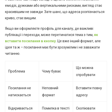
емодзі, дужками або вертикальними рисками, вигляд стає
красивішим не завжди. Зате шанс, що адреса розпізнається
криво, стає вищим.
Якщо ви оформляєте профіль для каналу, де важливі
публікації і переходи, може перетинатися тема з тим,
як
вставити посилання в кнопку
. Це вже інший формат, але
ідея та ж – посилання має бути зрозумілим і не заважати
читанню.
Що можна
Проблема
Чому буває
спробувати
Посилання не
Неповний
Вставити повну
натискається
формат
адресу
Відкривається
Помилка в тексті
Скопіювати