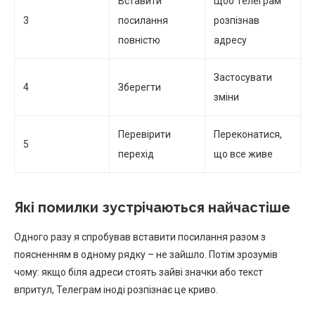
Вставити
Щоб Телеграм
3
посилання
розпізнав
повністю
адресу
Застосувати
4
Зберегти
зміни
Перевірити
Переконатися,
5
перехід
що все живе
Які помилки зустрічаються найчастіше
Одного разу я спробував вставити посилання разом з
поясненням в одному рядку – не зайшло. Потім зрозумів
чому: якщо біля адреси стоять зайві значки або текст
впритул, Телеграм іноді розпізнає це криво.