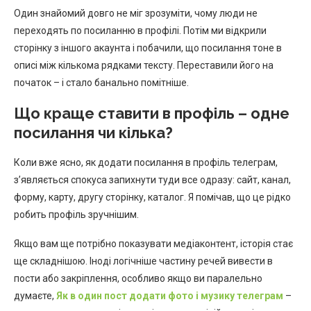
Один знайомий довго не міг зрозуміти, чому люди не
переходять по посиланню в профілі. Потім ми відкрили
сторінку з іншого акаунта і побачили, що посилання тоне в
описі між кількома рядками тексту. Переставили його на
початок – і стало банально помітніше.
Що краще ставити в профіль – одне
посилання чи кілька?
Коли вже ясно, як додати посилання в профіль телеграм,
з’являється спокуса запихнути туди все одразу: сайт, канал,
форму, карту, другу сторінку, каталог. Я помічав, що це рідко
робить профіль зручнішим.
Якщо вам ще потрібно показувати медіаконтент, історія стає
ще складнішою. Іноді логічніше частину речей вивести в
пости або закріплення, особливо якщо ви паралельно
думаєте,
Як в один пост додати фото і музику телеграм
–