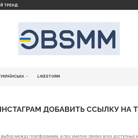
Й ТРЕНД: КОРИСТУВАЧІ МАСОВО КЛАДУТЬ СМАРТФОНИ...
РАМ
LEGRAM З APP STORE –...
TFLIX НЕСПОДІВАНО ВІДКРИВАЄ ДОСТУП...
 YOUTUBE
АГРАМ
 В ТЕЛЕГРАМІ
 ЮТУБІ
УКРАЇНСЬКА
LIKESTORM
 ИНСТАГРАМ ДОБАВИТЬ ССЫЛКУ НА 
выбор между платформами, а про умелую связку всех доступных кан