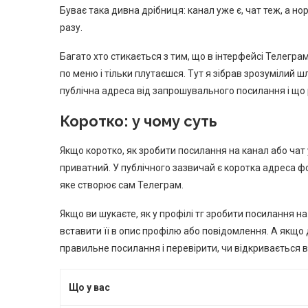
Буває така дивна дрібниця: канал уже є, чат теж, а 
разу.
Багато хто стикається з тим, що в інтерфейсі Телегра
по меню і тільки плутаєшся. Тут я зібрав зрозумілий шл
публічна адреса від запрошувального посилання і що 
Коротко: у чому суть
Якщо коротко, як зробити посилання на канал або чат у
приватний. У публічного зазвичай є коротка адреса ф
яке створює сам Телеграм.
Якщо ви шукаєте, як у профілі тг зробити посилання н
вставити її в опис профілю або повідомлення. А якщо д
правильне посилання і перевірити, чи відкривається 
Що у вас