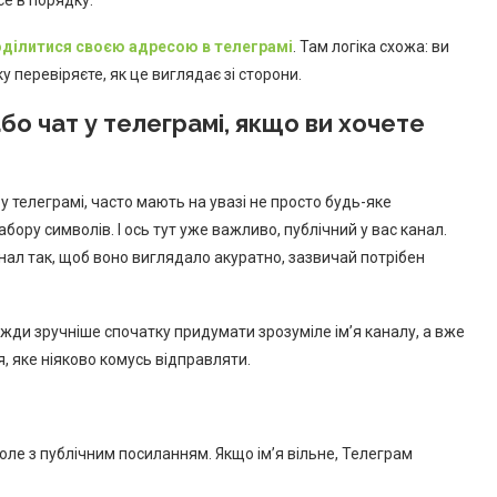
оділитися своєю адресою в телеграмі
. Там логіка схожа: ви
 перевіряєте, як це виглядає зі сторони.
бо чат у телеграмі, якщо ви хочете
у телеграмі, часто мають на увазі не просто будь-яке
бору символів. І ось тут уже важливо, публічний у вас канал.
анал так, щоб воно виглядало акуратно, зазвичай потрібен
вжди зручніше спочатку придумати зрозуміле ім’я каналу, а вже
, яке ніяково комусь відправляти.
оле з публічним посиланням. Якщо ім’я вільне, Телеграм