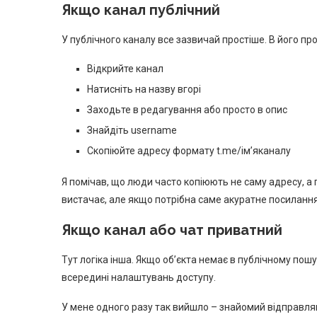
Якщо канал публічний
У публічного каналу все зазвичай простіше. В його пр
Відкрийте канал
Натисніть на назву вгорі
Заходьте в редагування або просто в опис
Знайдіть username
Скопіюйте адресу формату t.me/ім’яканалу
Я помічав, що люди часто копіюють не саму адресу, а 
вистачає, але якщо потрібна саме акуратне посиланн
Якщо канал або чат приватний
Тут логіка інша. Якщо об’єкта немає в публічному по
всередині налаштувань доступу.
У мене одного разу так вийшло – знайомий відправляв