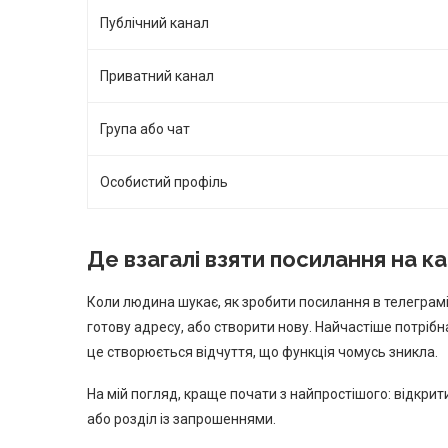
Публічний канал
Приватний канал
Група або чат
Особистий профіль
Де взагалі взяти посилання на к
Коли людина шукає, як зробити посилання в телеграмі 
готову адресу, або створити нову. Найчастіше потрібн
це створюється відчуття, що функція чомусь зникла.
На мій погляд, краще почати з найпростішого: відкрити
або розділ із запрошеннями.