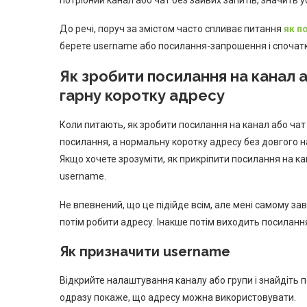
До речі, поруч за змістом часто спливає питання
як п
берете username або посилання-запрошення і спочатку
Як зробити посилання на канал а
гарну коротку адресу
Коли питають, як зробити посилання на канал або чат 
посилання, а нормальну коротку адресу без довгого на
Якщо хочете зрозуміти, як прикріпити посилання на к
username.
Не впевнений, що це підійде всім, але мені самому за
потім робити адресу. Інакше потім виходить посилання
Як призначити username
Відкрийте налаштування каналу або групи і знайдіть п
одразу покаже, що адресу можна використовувати.