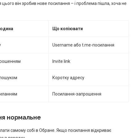
 цього він зробив нове посилання – і проблема пішла, хоча не
людина
Що копіювати
у
Username або t.me-посилання
апрошенням
Invite link
 пошуком
Коротку адресу
силанням
Посилання-запрошення
ня нормальне
лати самому собі в Обране. Якщо посилання відкриває
се в порядку.