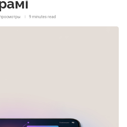
грамі
просмотры
9 minutes read