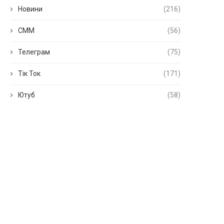
Новини
(216)
СММ
(56)
Телеграм
(75)
Тік Ток
(171)
Ютуб
(58)