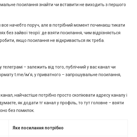
нормальне посилання знайти чи вставити не виходить з першого
м все начебто поруч, але в потрібний момент починаєш тикати
ях без зайвої теорії: де взяти посилання, чим відрізняється
робити, якщо посилання не відкривається як треба.
 телеграмі – залежить від того, публічний у вас канал чи
ормату t.me/ім’я, у приватного – запрошувальне посилання,
а канал, найчастіше потрібно просто скопіювати адресу каналу і
умаєте, як додати тг канал у профіль, то тут головне – взяти
воно без помилок.
Яке посилання потрібно