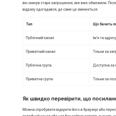
він скинув старе запрошення, яке вже обмежили. Після
відразу здогадався, де саме це змінюється.
Тип
Що бачить 
Публічний канал
Ім’я та адрес
Приватний канал
Тільки за з
Публічна група
Доступна за
Приватна група
Тільки за по
Як швидко перевірити, що посилан
Можна спробувати відкрити його в браузері або перес
потрібний канал або чат без зайвих запитів, значить у