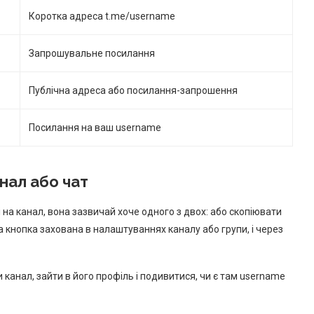
Коротка адреса t.me/username
Запрошувальне посилання
Публічна адреса або посилання-запрошення
Посилання на ваш username
анал або чат
на канал, вона зазвичай хоче одного з двох: або скопіювати
а кнопка захована в налаштуваннях каналу або групи, і через
 канал, зайти в його профіль і подивитися, чи є там username