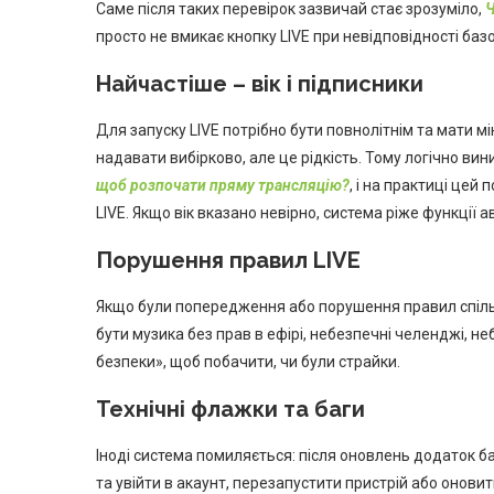
Саме після таких перевірок зазвичай стає зрозуміло,
Ч
просто не вмикає кнопку LIVE при невідповідності ба
Найчастіше – вік і підписники
Для запуску LIVE потрібно бути повнолітнім та мати м
надавати вибірково, але це рідкість. Тому логічно ви
щоб розпочати пряму трансляцію?
, і на практиці цей
LIVE. Якщо вік вказано невірно, система ріже функції
Порушення правил LIVE
Якщо були попередження або порушення правил спільн
бути музика без прав в ефірі, небезпечні челенджі, не
безпеки», щоб побачити, чи були страйки.
Технічні флажки та баги
Іноді система помиляється: після оновлень додаток б
та увійти в акаунт, перезапустити пристрій або оновит