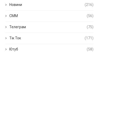
Новини
(216)
СММ
(56)
Телеграм
(75)
Тік Ток
(171)
Ютуб
(58)