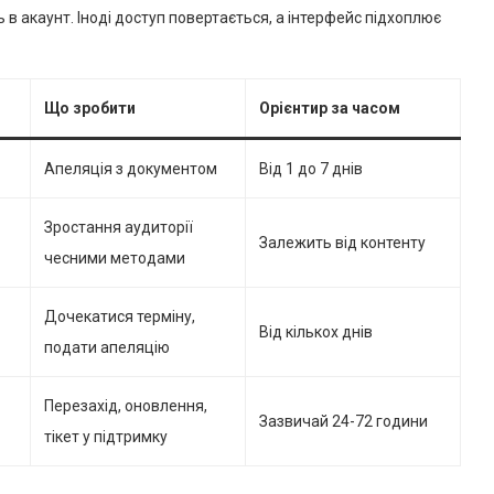
ть в акаунт. Іноді доступ повертається, а інтерфейс підхоплює
Що зробити
Орієнтир за часом
Апеляція з документом
Від 1 до 7 днів
Зростання аудиторії
Залежить від контенту
чесними методами
Дочекатися терміну,
Від кількох днів
подати апеляцію
Перезахід, оновлення,
Зазвичай 24-72 години
тікет у підтримку