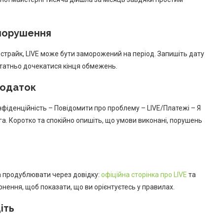
 порушення
 страйк, LIVE може бути заморожений на період. Запишіть дату
остатньо дочекатися кінця обмежень.
додаток
фіденційність – Повідомити про проблему – LIVE/Платежі – Я
га. Коротко та спокійно опишіть, що умови виконані, порушень
а продублювати через довідку:
офіційна сторінка про LIVE
та
нення, щоб показати, що ви орієнтуєтесь у правилах.
іть