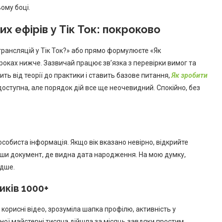
ому боці.
х ефірів у Тік Ток: покроково
рансляцій у Тік Ток?» або прямо формулюєте «Як
кроках нижче. Зазвичай працює зв’язка з перевірки вимог та
ить від теорії до практики і ставить базове питання,
Як зробити
доступна, але порядок дій все ще неочевидний. Спокійно, без
собиста інформація. Якщо вік вказано невірно, відкрийте
вши документ, де видна дата народження. На мою думку,
идше.
иків 1000+
 корисні відео, зрозуміла шапка профілю, активність у
ної майстерні тисяча дійшла за місяць завдяки простим