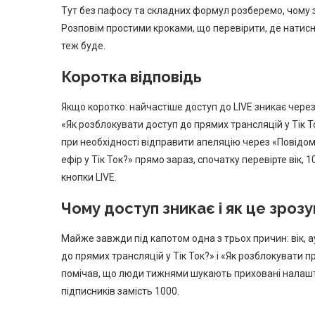
Тут без пафосу та складних формул розберемо, чому з
Розповім простими кроками, що перевірити, де натисну
теж буде.
Коротка відповідь
Якщо коротко: найчастіше доступ до LIVE зникає через
«Як розблокувати доступ до прямих трансляцій у Тік То
при необхідності відправити апеляцію через «Повідо
ефір у Тік Ток?» прямо зараз, спочатку перевірте вік, 
кнопки LIVE.
Чому доступ зникає і як це зрозу
Майже завжди під капотом одна з трьох причин: вік, 
до прямих трансляцій у Тік Ток?» і «Як розблокувати пр
помічав, що люди тижнями шукають приховані налаштув
підписників замість 1000.