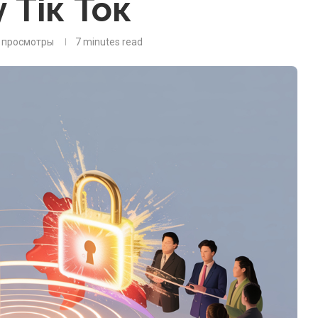
 Тік Ток
просмотры
7 minutes read