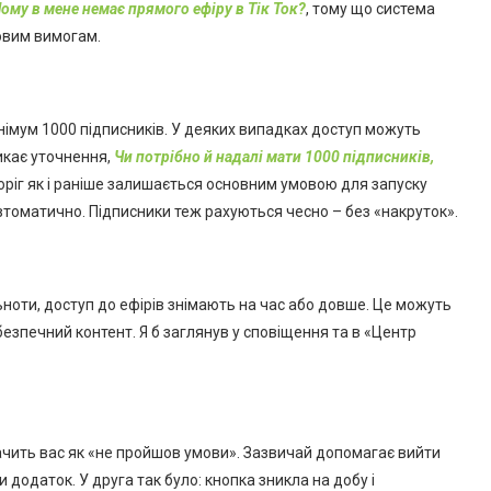
ому в мене немає прямого ефіру в Тік Ток?
, тому що система
зовим вимогам.
інімум 1000 підписників. У деяких випадках доступ можуть
никає уточнення,
Чи потрібно й надалі мати 1000 підписників,
 поріг як і раніше залишається основним умовою для запуску
 автоматично. Підписники теж рахуються чесно – без «накруток».
оти, доступ до ефірів знімають на час або довше. Це можуть
безпечний контент. Я б заглянув у сповіщення та в «Центр
ачить вас як «не пройшов умови». Зазвичай допомагає вийти
и додаток. У друга так було: кнопка зникла на добу і