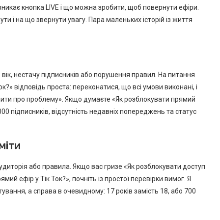
никає кнопка LIVE і що можна зробити, щоб повернути ефіри.
ти і на що звернути увагу. Пара маленьких історій із життя
 вік, нестачу підписників або порушення правил. На питання
к?» відповідь проста: переконатися, що всі умови виконані, і
мити про проблему». Якщо думаєте «Як розблокувати прямий
1000 підписників, відсутність недавніх попереджень та статус
міти
аудиторія або правила. Якщо вас гризе «Як розблокувати доступ
ямий ефір у Тік Ток?», почніть із простої перевірки вимог. Я
ання, а справа в очевидному: 17 років замість 18, або 700