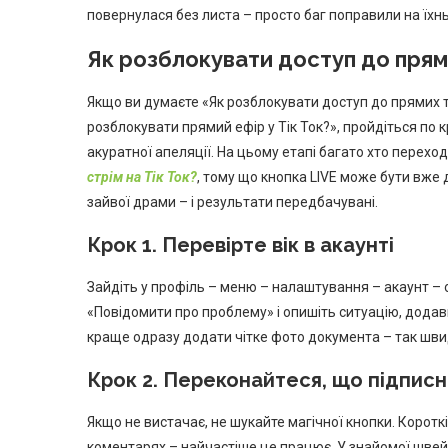
повернулася без листа – просто баг поправили на їхнь
Як розблокувати доступ до прями
Якщо ви думаєте «Як розблокувати доступ до прямих т
розблокувати прямий ефір у Тік Ток?», пройдіться по 
акуратної апеляції. На цьому етапі багато хто переход
стрім на Тік Ток?
, тому що кнопка LIVE може бути вже 
зайвої драми – і результати передбачувані.
Крок 1. Перевірте вік в акаунті
Зайдіть у профіль – меню – налаштування – акаунт – о
«Повідомити про проблему» і опишіть ситуацію, дода
краще одразу додати чітке фото документа – так шв
Крок 2. Переконайтеся, що підписн
Якщо не вистачає, не шукайте магічної кнопки. Короткі
коментарях – найчастіше це працює. У знайомої швей