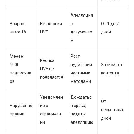
Апелляция
Возраст
Нет кнопки
с
От 1 до 7
ниже 18
LIVE
документо
дней
м
Менее
Рост
Кнопка
1000
аудитории
Зависит от
LIVE не
подписчик
честными
контента
появляется
ов
методами
Уведомлен
Дождатьс
От
Нарушение
ие о
я срока,
нескольких
правил
ограничен
подать
дней
ии
апелляцию