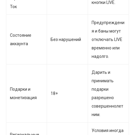
кнопки LIVE.
Ток
Предупреждени
я и баны могут
Состояние
Без нарушений
отключать LIVE
аккаунта
временно или
надолго.
Дарить и
принимать
Подарки и
подарки
18+
монетизация
разрешено
совершеннолет
ним.
Условия иногда
Региональные