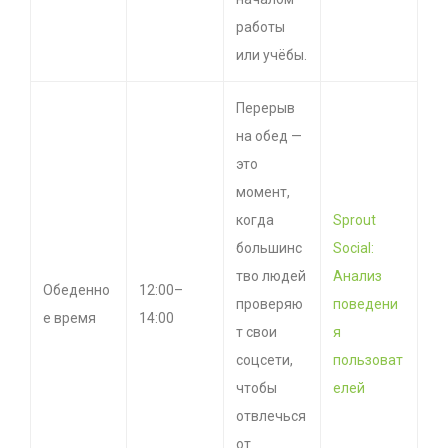
работы
или учёбы.
Перерыв
на обед —
это
момент,
когда
Sprout
большинс
Social:
тво людей
Анализ
Обеденно
12:00–
проверяю
поведени
е время
14:00
т свои
я
соцсети,
пользоват
чтобы
елей
отвлечься
от