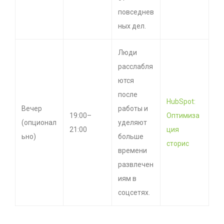
повседнев
ных дел.
Люди
расслабля
ются
после
HubSpot:
Вечер
работы и
19:00–
Оптимиза
(опционал
уделяют
21:00
ция
ьно)
больше
сторис
времени
развлечен
иям в
соцсетях.