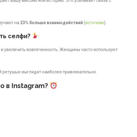
дают вашу миссию или историю. Это усиливает связь с
лучают на
23% больше взаимодействий
(
источник
).
ть селфи?
о и увеличить вовлеченность. Женщины часто используют
ой ретушью выглядят наиболее привлекательно.
о в Instagram?