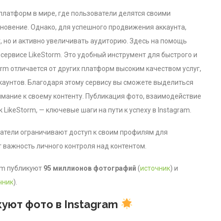
платформ в мире, где пользователи делятся своими
новение. Однако, для успешного продвижения аккаунта,
, но и активно увеличивать аудиторию. Здесь на помощь
 сервисе LikeStorm. Это удобный инструмент для быстрого и
rm отличается от других платформ высоким качеством услуг,
каунтов. Благодаря этому сервису вы сможете выделиться
имание к своему контенту. Публикация фото, взаимодействие
 LikeStorm, — ключевые шаги на пути к успеху в Instagram.
атели ограничивают доступ к своим профилям для
 важность личного контроля над контентом.
am публикуют
95 миллионов фотографий
(
источник
) и
чник
).
куют фото в Instagram