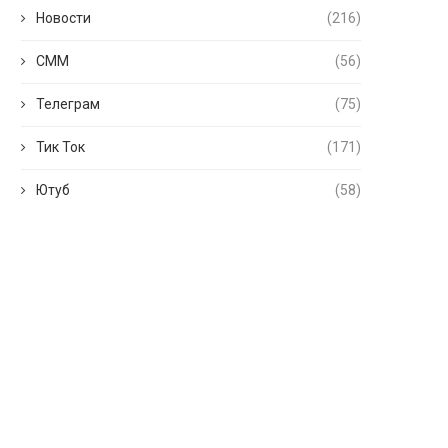
Новости
(216)
СММ
(56)
Телеграм
(75)
Тик Ток
(171)
Ютуб
(58)