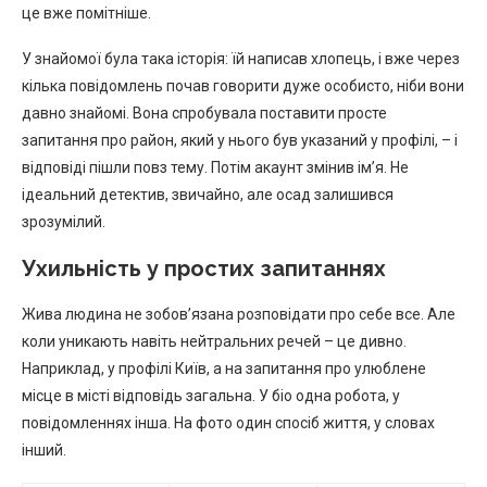
це вже помітніше.
У знайомої була така історія: їй написав хлопець, і вже через
кілька повідомлень почав говорити дуже особисто, ніби вони
давно знайомі. Вона спробувала поставити просте
запитання про район, який у нього був указаний у профілі, – і
відповіді пішли повз тему. Потім акаунт змінив ім’я. Не
ідеальний детектив, звичайно, але осад залишився
зрозумілий.
Ухильність у простих запитаннях
Жива людина не зобов’язана розповідати про себе все. Але
коли уникають навіть нейтральних речей – це дивно.
Наприклад, у профілі Київ, а на запитання про улюблене
місце в місті відповідь загальна. У біо одна робота, у
повідомленнях інша. На фото один спосіб життя, у словах
інший.