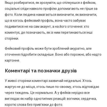
Якщо розбиратися, як зрозуміти, що спілкуєшся з фейком,
соціальні сліди навколо профілю допомагають не гірше за
фото. Коли людина намагається визначити, як визначити,
що в когось фейковий профіль, вона часто забуває
подивитися не на сам акаунт, а на його оточення: хто
коментує, де позначають, як із ним перетинаються інші
сторінки.
Фейковий профіль може бути зроблений акуратно, але
оточення підробити складніше. Воно або порожнє, або надто
картонне.
Коментарі та позначки друзів
У живої сторінки коментарі зазвичай неідеальні. Хтось
жартує не до місця, хтось пише по-своєму, хтось відповідає
через тиждень. Це нормально. А у фейків нерідко все
виглядає як набір однотипних реакцій: вогники, сердечка,
короткі слова без прив’язки до фото.