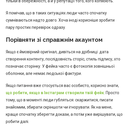
тільки в обережності, а й у репутації того, кого копіюють.
Я помічав, що в таких ситуаціях люди часто спочатку
сумніваються надто довго. Хоча іноді корисніше зробити
пару простих перевірок одразу.
Порівняти зі справжнім акаунтом
Якщо є ймовірний оригінал, дивіться на дрібниці: дата
створення контенту, послідовність сторіс, стиль підпису, хто
позначає сторінку. У фейка часто є фотокопія зовнішньої
оболонки, але немає людської фактури.
Якщо питання вже стосується вас особисто, корисно знати,
що робити, якщо в Інстаграм створили твій фейк
. Просто
тому, що в моменті люди губляться: скаржитися, писати
знайомим, збирати скріншоти чи ігнорувати. Як на мене,
краще спочатку зберегти докази, а потім уже вирішувати, що
робити далі.