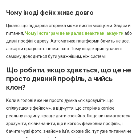
Чому іноді фейк живе довго
Цікаво, що підозріла сторінка може висіти місяцями. Звідси й
питання,
Чому Інстаграм не видаляє неактивні акаунти
або
дивні профілі одразу. Автоматика платформи бачить не все,
а скарги працюють не миттєво. Тому іноді користувачеві
самому доводиться бути уважнішим, ніж системі.
Що робити, якщо здається, що це не
просто дивний профіль, а чийсь
клон?
Коли в голові вже не просто думка «як зрозуміти, що
спілкуєшся з фейком», а відчуття, що сторінка копіює
реальну людину, краще діяти спокійно. Якщо ви намагаєтеся
зрозуміти, як визначити, що в когось фейковий профіль, і
бачите чужі фото, знайоме ім’я, схоже біо, тут уже питання не