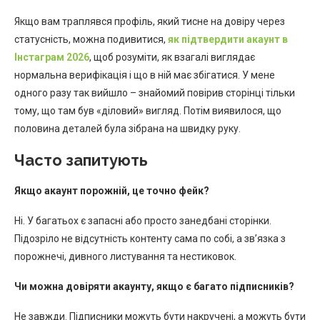
Якщо вам траплявся профіль, який тисне на довіру через
статусність, можна подивитися,
як підтвердити акаунт в
Інстаграм 2026
, щоб розуміти, як взагалі виглядає
нормальна верифікація і що в ній має збігатися. У мене
одного разу так вийшло – знайомий повірив сторінці тільки
тому, що там був «діловий» вигляд. Потім виявилося, що
половина деталей була зібрана на швидку руку.
Часто запитують
Якщо акаунт порожній, це точно фейк?
Ні. У багатьох є запасні або просто занедбані сторінки.
Підозріло не відсутність контенту сама по собі, а зв’язка з
порожнечі, дивного листування та нестиковок.
Чи можна довіряти акаунту, якщо є багато підписників?
Не завжди. Підписники можуть бути накручені, а можуть бути