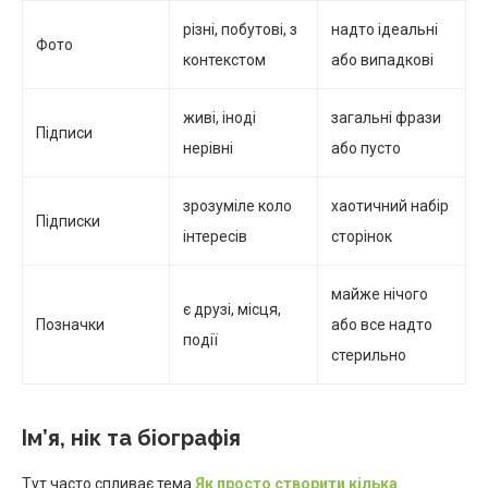
різні, побутові, з
надто ідеальні
Фото
контекстом
або випадкові
живі, іноді
загальні фрази
Підписи
нерівні
або пусто
зрозуміле коло
хаотичний набір
Підписки
інтересів
сторінок
майже нічого
є друзі, місця,
Позначки
або все надто
події
стерильно
Ім’я, нік та біографія
Тут часто спливає тема
Як просто створити кілька