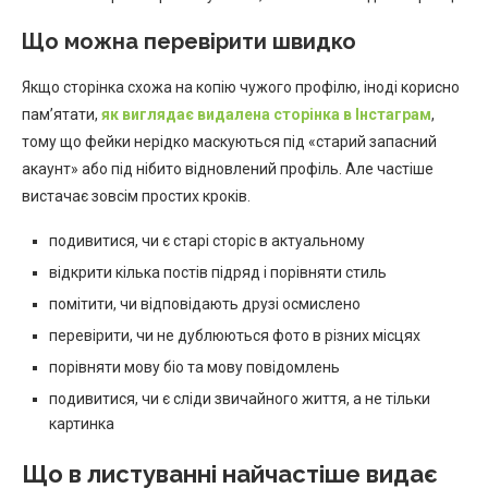
Що можна перевірити швидко
Якщо сторінка схожа на копію чужого профілю, іноді корисно
пам’ятати,
як виглядає видалена сторінка в Інстаграм
,
тому що фейки нерідко маскуються під «старий запасний
акаунт» або під нібито відновлений профіль. Але частіше
вистачає зовсім простих кроків.
подивитися, чи є старі сторіс в актуальному
відкрити кілька постів підряд і порівняти стиль
помітити, чи відповідають друзі осмислено
перевірити, чи не дублюються фото в різних місцях
порівняти мову біо та мову повідомлень
подивитися, чи є сліди звичайного життя, а не тільки
картинка
Що в листуванні найчастіше видає