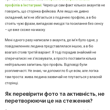
профілів в Інстаграмі
. Через це сам факт кількох акаунтів не
говорить, що сторінка фейкова. Але якщо нік дивно
складений, ім’я не збігається з подачею профілю, а в біо
стоять чужі фрази, випадкові емодзі та посилання без сенсу
– це вже схоже на маску.
Мені одного разу написали з акаунта, де ім’я було одне, у
повідомленнях людина представлялася іншою, а в біо
взагалі стояв третій варіант. Я тоді порадив знайомій не
сперечатися і не з’ясовувати, а просто поставити кілька
нейтральних запитань про профіль. Відповіді були
розпливчасті. Не знаю, чи допомогло б це всім, але логіка
там проста: жива людина зазвичай не плутається у власній
сторінці.
Як перевірити фото та активність, не
перетворюючи це на стеження?