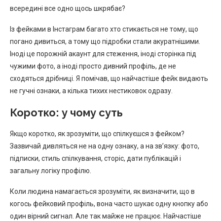
всередині все одно щось шкрябає?
Із фейками в Інстаграм багато хто стикається не тому, що
погано дивиться, а тому що підробки стали акуратнішими.
Іноді це порожній акаунт для стеження, іноді сторінка під
чужими фото, а іноді просто дивний профіль, де не
сходяться дрібниці. Я помічав, що найчастіше фейк видають
не гучні ознаки, а кілька тихих нестиковок одразу.
Коротко: у чому суть
Якщо коротко, як зрозуміти, що спілкуєшся з фейком?
Зазвичай дивляться не на одну ознаку, а на зв’язку: фото,
підписки, стиль спілкування, сторіс, дати публікацій і
загальну логіку профілю.
Коли людина намагається зрозуміти, як визначити, що в
когось фейковий профіль, вона часто шукає одну кнопку або
один вірний сигнал. Але так майже не працює. Найчастіше