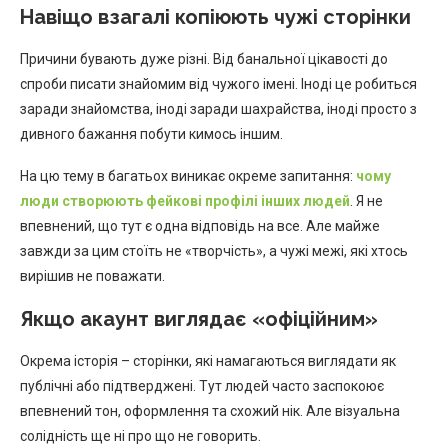
Навіщо взагалі копіюють чужі сторінки
Причини бувають дуже різні. Від банальної цікавості до
спроби писати знайомим від чужого імені. Іноді це робиться
заради знайомства, іноді заради шахрайства, іноді просто з
дивного бажання побути кимось іншим.
На цю тему в багатьох виникає окреме запитання:
чому
люди створюють фейкові профілі інших людей
. Я не
впевнений, що тут є одна відповідь на все. Але майже
завжди за цим стоїть не «творчість», а чужі межі, які хтось
вирішив не поважати.
Якщо акаунт виглядає «офіційним»
Окрема історія – сторінки, які намагаються виглядати як
публічні або підтверджені. Тут людей часто заспокоює
впевнений тон, оформлення та схожий нік. Але візуальна
солідність ще ні про що не говорить.