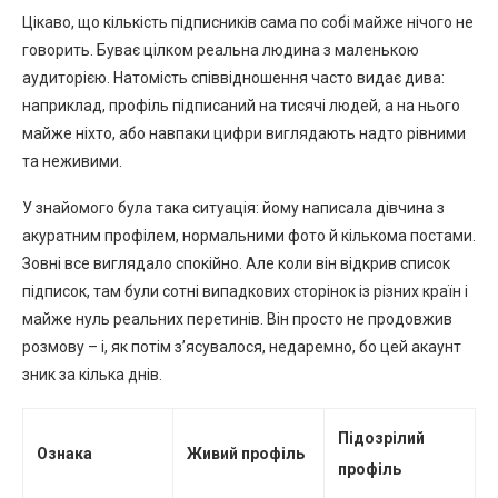
Цікаво, що кількість підписників сама по собі майже нічого не
говорить. Буває цілком реальна людина з маленькою
аудиторією. Натомість співвідношення часто видає дива:
наприклад, профіль підписаний на тисячі людей, а на нього
майже ніхто, або навпаки цифри виглядають надто рівними
та неживими.
У знайомого була така ситуація: йому написала дівчина з
акуратним профілем, нормальними фото й кількома постами.
Зовні все виглядало спокійно. Але коли він відкрив список
підписок, там були сотні випадкових сторінок із різних країн і
майже нуль реальних перетинів. Він просто не продовжив
розмову – і, як потім з’ясувалося, недаремно, бо цей акаунт
зник за кілька днів.
Підозрілий
Ознака
Живий профіль
профіль