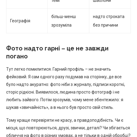
темі
шаблони
більш-менш
надто строката
Географія
зрозуміла
без причини
Фото надто гарні – це не завжди
погано
Тут легко помилитися. Гарний профіль – не значить
фейковий. Я сам одного разу подумав на сторінку, де все
було надто акуратно: фото ніби з журналу, підписи короткі,
сторіс рідкісні. Виявилося, людина просто фотограф і не
любить зайвого. Потім зрозумів, чому мене збентежило: я
шукав «звичайність», а в нього був просто свій стиль.
Тому краще перевіряти не красу, а правдоподібність. Чи є
місця, що повторюються, друзі, звички, деталі? Чи збігається
обличчя на фото в різних умовах, а не тільки в одній обробці?