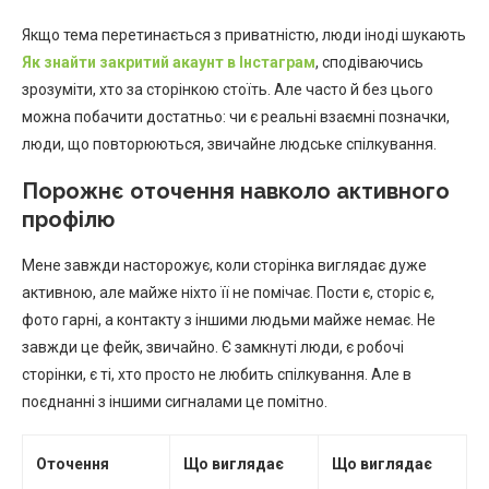
Якщо тема перетинається з приватністю, люди іноді шукають
Як знайти закритий акаунт в Інстаграм
, сподіваючись
зрозуміти, хто за сторінкою стоїть. Але часто й без цього
можна побачити достатньо: чи є реальні взаємні позначки,
люди, що повторюються, звичайне людське спілкування.
Порожнє оточення навколо активного
профілю
Мене завжди насторожує, коли сторінка виглядає дуже
активною, але майже ніхто її не помічає. Пости є, сторіс є,
фото гарні, а контакту з іншими людьми майже немає. Не
завжди це фейк, звичайно. Є замкнуті люди, є робочі
сторінки, є ті, хто просто не любить спілкування. Але в
поєднанні з іншими сигналами це помітно.
Оточення
Що виглядає
Що виглядає