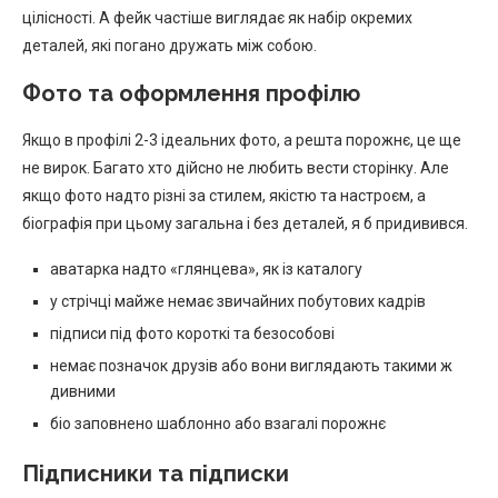
цілісності. А фейк частіше виглядає як набір окремих
деталей, які погано дружать між собою.
Фото та оформлення профілю
Якщо в профілі 2-3 ідеальних фото, а решта порожнє, це ще
не вирок. Багато хто дійсно не любить вести сторінку. Але
якщо фото надто різні за стилем, якістю та настроєм, а
біографія при цьому загальна і без деталей, я б придивився.
аватарка надто «глянцева», як із каталогу
у стрічці майже немає звичайних побутових кадрів
підписи під фото короткі та безособові
немає позначок друзів або вони виглядають такими ж
дивними
біо заповнено шаблонно або взагалі порожнє
Підписники та підписки