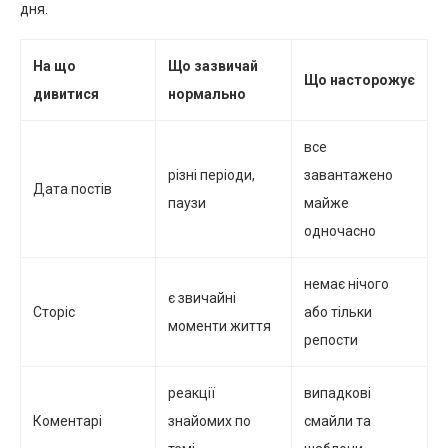
дня.
На що
Що зазвичай
Що насторожує
дивитися
нормально
все
різні періоди,
завантажено
Дата постів
паузи
майже
одночасно
немає нічого
є звичайні
Сторіс
або тільки
моменти життя
репости
реакції
випадкові
Коментарі
знайомих по
смайли та