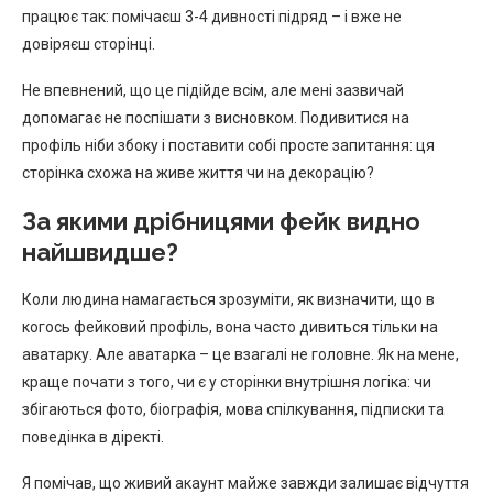
працює так: помічаєш 3-4 дивності підряд – і вже не
довіряєш сторінці.
Не впевнений, що це підійде всім, але мені зазвичай
допомагає не поспішати з висновком. Подивитися на
профіль ніби збоку і поставити собі просте запитання: ця
сторінка схожа на живе життя чи на декорацію?
За якими дрібницями фейк видно
найшвидше?
Коли людина намагається зрозуміти, як визначити, що в
когось фейковий профіль, вона часто дивиться тільки на
аватарку. Але аватарка – це взагалі не головне. Як на мене,
краще почати з того, чи є у сторінки внутрішня логіка: чи
збігаються фото, біографія, мова спілкування, підписки та
поведінка в діректі.
Я помічав, що живий акаунт майже завжди залишає відчуття