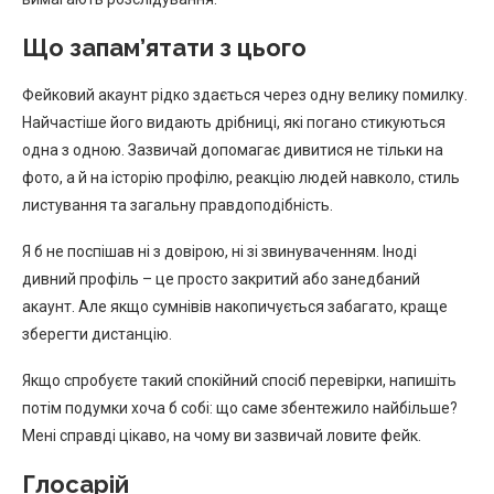
Що запам’ятати з цього
Фейковий акаунт рідко здається через одну велику помилку.
Найчастіше його видають дрібниці, які погано стикуються
одна з одною. Зазвичай допомагає дивитися не тільки на
фото, а й на історію профілю, реакцію людей навколо, стиль
листування та загальну правдоподібність.
Я б не поспішав ні з довірою, ні зі звинуваченням. Іноді
дивний профіль – це просто закритий або занедбаний
акаунт. Але якщо сумнівів накопичується забагато, краще
зберегти дистанцію.
Якщо спробуєте такий спокійний спосіб перевірки, напишіть
потім подумки хоча б собі: що саме збентежило найбільше?
Мені справді цікаво, на чому ви зазвичай ловите фейк.
Глосарій