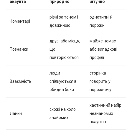
акаунта
природно
штучно
різні за тоном і
однотипні й
Коментарі
довжиною
порожні
друзі або місця,
майже немає
Позначки
що
або випадкові
повторюються
профілі
люди
сторінка
Взаємність
спілкуються в
говорить у
обидва боки
порожнечу
хаотичний набір
схожі на коло
Лайки
незнайомих
знайомих
акаунтів