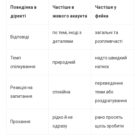
Поведінка в
Частіше в
Частіше у
діректі
живого акаунта
фейка
по темі, іноді з
загальні та
Відповіді
деталями
розпливчасті
Темп
надто швидкий
природний
спілкування
натиск
переведення
Реакція на
спокійна
теми або
запитання
роздратування
рідко й не
рано просять
Прохання
одразу
щось зробити