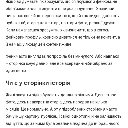
Якщо ви думаєте, як зрозуміти, що спілкуєшся з фейком, не
обов’язково влаштовувати ціле розслідування. Зазвичай
вистачає спокійної перевірки того, що й так видно: давність
публікацій, сторіс, коментарі, повтори фото, реакції друзів.
Коли намагаєшся зрозуміти, як визначити, що в когось
фейковий профіль, корисно дивитися не тільки на контент, а
й на час, у якому цей контент живе.
Фейк часто виглядає як профіль без минулого. Або навпаки
– сторінка існує давно, але все всередині ніби зібрано за
один вечір.
Чи є у сторінки історія
Живі акаунти рідко бувають ідеально рівними. Десь старе
фото, десь неакуратна сторіс, десь перерва на кілька
місяців. Це нормально. А от у підроблених сторінок я часто
бачу іншу картину: публікації свіжі, однотипні й не залишають
відчуття, що за ними була реальна людина до вчорашнього