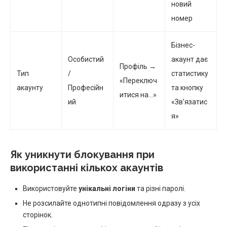
новий
номер
Бізнес-
Особистий
акаунт дає
Профіль →
Тип
/
статистику
«Переключ
акаунту
Професійн
та кнопку
итися на…»
ий
«Зв’язатис
я»
Як уникнути блокування при
використанні кількох акаунтів
Використовуйте
унікальні логіни
та різні паролі.
Не розсилайте однотипні повідомлення одразу з усіх
сторінок.