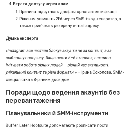
Втрата доступу через злам
Причина: відсутність двофакторної автентифікації.
Рішення: увімкніть 2FA через SMS + код-генератор, а
також прив’яжіть резервну e-mail адресу.
Думка експерта
«Instagram все частіше блокує акаунти не за контент, а за
шаблонну поведінку. Якщо вести 5–6 сторінок, важливо
імітувати роботу різних людей — різний час активності,
унікальний контент та різні формати.»
— Ірина Соколова, SMM-
спеціалістка з 8-річним досвідом.
Поради щодо ведення акаунтів без
перевантаження
Планувальники й SMM‑інструменти
Buffer, Later, Hootsuite допомагають розписати пости