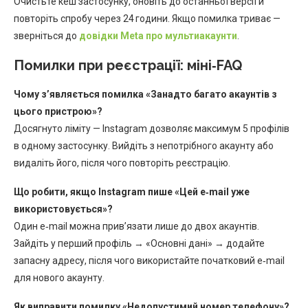
Очистьте кеш застосунку, оновіть до останньої версії й
повторіть спробу через 24 години. Якщо помилка триває —
зверніться до
довідки Meta про мультиакаунти
.
Помилки при реєстрації: міні‑FAQ
Чому з’являється помилка «Занадто багато акаунтів з
цього пристрою»?
Досягнуто ліміту — Instagram дозволяє максимум 5 профілів
в одному застосунку. Вийдіть з непотрібного акаунту або
видаліть його, після чого повторіть реєстрацію.
Що робити, якщо Instagram пише «Цей e‑mail уже
використовується»?
Один e‑mail можна прив’язати лише до двох акаунтів.
Зайдіть у перший профіль → «Основні дані» → додайте
запасну адресу, після чого використайте початковий e‑mail
для нового акаунту.
Як виправити помилку «Недопустимий номер телефону»?