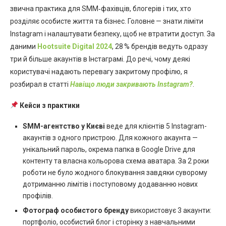
звична практика для SMM‑фахівців, блогерів і тих, хто
розділяє особисте життя та бізнес. Головне — знати ліміти
Instagram і налаштувати безпеку, щоб не втратити доступ. За
даними
Hootsuite Digital 2024
, 28 % брендів ведуть одразу
три й більше акаунтів в Інстаграмі. До речі, чому деякі
користувачі надають перевагу закритому профілю, я
розбирал в статті
Навіщо люди закривають Instagram?
.
Кейси з практики
SMM-агентство у Києві
веде для клієнтів 5 Instagram-
акаунтів з одного пристрою. Для кожного акаунта —
унікальний пароль, окрема папка в Google Drive для
контенту та власна кольорова схема аватара. За 2 роки
роботи не було жодного блокування завдяки суворому
дотриманню лімітів і поступовому додаванню нових
профілів.
Фотограф особистого бренду
використовує 3 акаунти:
портфоліо, особистий блог і сторінку з навчальними