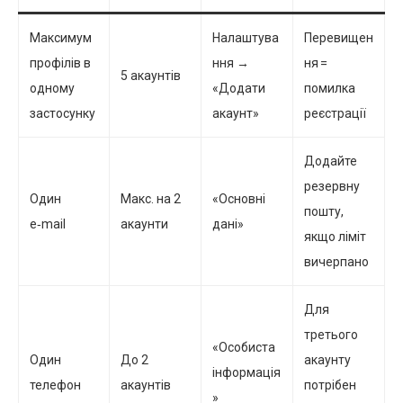
Максимум
Налаштува
Перевищен
профілів в
ння →
ня =
5 акаунтів
одному
«Додати
помилка
застосунку
акаунт»
реєстрації
Додайте
резервну
Один
Макс. на 2
«Основні
пошту,
e‑mail
акаунти
дані»
якщо ліміт
вичерпано
Для
третього
«Особиста
Один
До 2
акаунту
інформація
телефон
акаунтів
потрібен
»