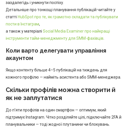
заздалегідь і уникнути поспіху.
Детальніше про тонкощі планування публікацій читайте у
статті
HubSpot про те, як грамотно складати та публікувати
пости в Інстаграм
,
а також у матеріалі
Social Media Examiner про найкращі
інструменти тайм-менеджменту для SMM-фахівців
.
Коли варто делегувати управління
акаунтом
Якщо контенту більше 4–5 публікацій на тиждень для
кожного профілю — найміть асистента або SMM‑менеджера.
Скільки профілів можна створити й
як не заплутатися
До п’яти профілів на один смартфон — оптимум, який
підтримує Instagram. Чітко розділяйте цілі, підключайте 2FA й
планувальники — тоді жодної плутанини чи блокувань.