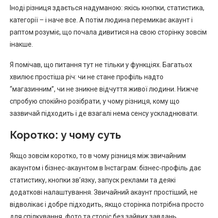
Іноді різниця здається надуманою: якісь кнопки, статистика,
категорії – і наче все. А потім людина перемикає акаунт і
раптом розуміє, що почала дивитися на свою сторінку зовсім
інакше.
Я помічав, що питання тут не тільки у функціях. Багатьох
хвилює простіша річ: чи не стане профіль надто
“магазинним”, чи не зникне відчуття живої людини. Нижче
спробую спокійно розібрати, у чому різниця, кому що
зазвичай підходить і де взагалі нема сенсу ускладнювати.
Коротко: у чому суть
Якщо зовсім коротко, то в чому різниця між звичайним
акаунтом і бізнес-акаунтом в Інстаграм: бізнес-профіль дає
статистику, кнопки зв’язку, запуск реклами та деякі
додаткові налаштування. Звичайний акаунт простіший, не
відволікає і добре підходить, якщо сторінка потрібна просто
для спілкування, фото та сторіс без зайвих завдань.