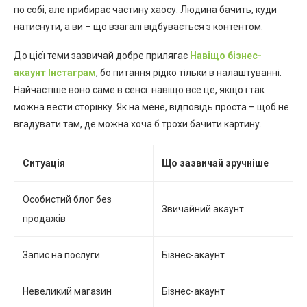
по собі, але прибирає частину хаосу. Людина бачить, куди
натиснути, а ви – що взагалі відбувається з контентом.
До цієї теми зазвичай добре прилягає
Навіщо бізнес-
акаунт Інстаграм
, бо питання рідко тільки в налаштуванні.
Найчастіше воно саме в сенсі: навіщо все це, якщо і так
можна вести сторінку. Як на мене, відповідь проста – щоб не
вгадувати там, де можна хоча б трохи бачити картину.
Ситуація
Що зазвичай зручніше
Особистий блог без
Звичайний акаунт
продажів
Запис на послуги
Бізнес-акаунт
Невеликий магазин
Бізнес-акаунт