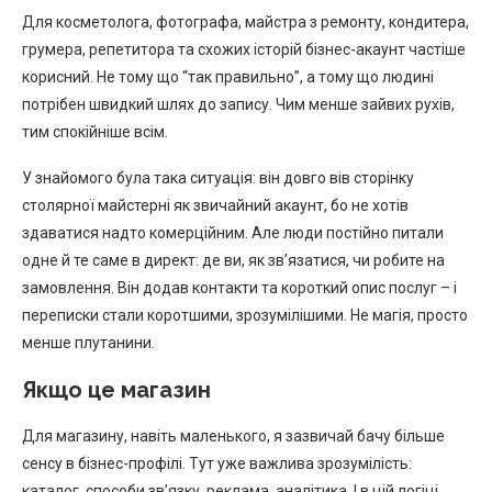
Для косметолога, фотографа, майстра з ремонту, кондитера,
грумера, репетитора та схожих історій бізнес-акаунт частіше
корисний. Не тому що “так правильно”, а тому що людині
потрібен швидкий шлях до запису. Чим менше зайвих рухів,
тим спокійніше всім.
У знайомого була така ситуація: він довго вів сторінку
столярної майстерні як звичайний акаунт, бо не хотів
здаватися надто комерційним. Але люди постійно питали
одне й те саме в директ: де ви, як зв’язатися, чи робите на
замовлення. Він додав контакти та короткий опис послуг – і
переписки стали коротшими, зрозумілішими. Не магія, просто
менше плутанини.
Якщо це магазин
Для магазину, навіть маленького, я зазвичай бачу більше
сенсу в бізнес-профілі. Тут уже важлива зрозумілість:
каталог, способи зв’язку, реклама, аналітика. І в цій логіці