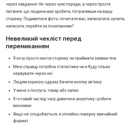
через завдання. Не через чужі поради, а через просте
питання: що людина має зробити, потрапивши на вашу
сторінку. Подивитися фото, почитати вас, записатися, купити,
написати, перейти за посиланням?
Невеликий чекліст перед
перемиканням
Я хочу просто вести сторінку чи приймати заявки теж
Мені справді потрібна статистика чи я буду тільки
нервувати через неї
Людям корисно одразу бачити кнопку зв’язку
У мене є послуга, товар або запис
Я готовий час від часу дивитися аналітику і робити
висновки
Якщо не сподобається, я спокійно поверну звичайний
формат