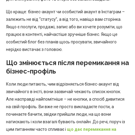
Що краще: бізнес-акаунт чи особистий акаунт в Інстаграм –
залежить не від “статусу”, а від того, навіщо вам сторінка.
Якщо є послуги, продажі, запис або ви хочете розуміти, що
працює в контенті, найчастіше зручніше бізнес. Якщо це
особистий блог без планів щось просувати, звичайного
нерідко вистачає з головою.
Що змінюється після перемикання на
бізнес-профіль
Коли люди питають, чим відрізняється бізнес-акаунт від
звичайного в інсті, вони зазвичай чекають список кнопок.
Але насправді найпомітніше – не кнопки, а спосіб дивитися
на свій профіль. Ви вже не просто викладаєте пости, а
починаєте бачити, звідки прийшли люди, на що вони
натискають і коли взагалі бувають онлайн. До речі, поруч із
цим питанням часто спливає і
що дає перемикання на