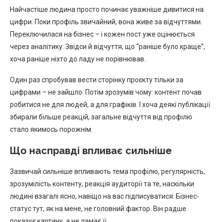
Найчастіше людина просто починає уважніше дивитися на
цифри. Поки профіль звичайний, вона живе за відчуттями.
Переключилася на бізнес – і кожен пост уже оцінюється
через аналітику. Звідси й відчуття, що “раніше було краще”,
хоча раніше ніхто до ладу не порівнював.
Один раз спробував вести сторінку проєкту тільки за
цифрами – не зайшло. Потім зрозумів чому: контент почав
робитися не для людей, а для графіків. І хоча деякі публікації
збирали більше реакцій, загальне відчуття від профілю
стало якимось порожнім.
Що насправді впливає сильніше
Зазвичай сильніше впливають тема профілю, регулярність,
зрозумілість контенту, реакція аудиторії та те, наскільки
людині взагалі ясно, навіщо на вас підписуватися. Бізнес-
статус тут, як на мене, не головний фактор. Він радше
показує картину, а не ламає її.