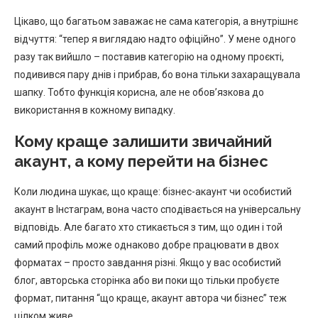
Цікаво, що багатьом заважає не сама категорія, а внутрішнє
відчуття: “тепер я виглядаю надто офіційно”. У мене одного
разу так вийшло – поставив категорію на одному проєкті,
подивився пару днів і прибрав, бо вона тільки захаращувала
шапку. Тобто функція корисна, але не обов’язкова до
використання в кожному випадку.
Кому краще залишити звичайний
акаунт, а кому перейти на бізнес
Коли людина шукає, що краще: бізнес-акаунт чи особистий
акаунт в Інстаграм, вона часто сподівається на універсальну
відповідь. Але багато хто стикається з тим, що один і той
самий профіль може однаково добре працювати в двох
форматах – просто завдання різні. Якщо у вас особистий
блог, авторська сторінка або ви поки що тільки пробуєте
формат, питання “що краще, акаунт автора чи бізнес” теж
цілком живе.