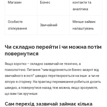
Магазин
Бізнес
контакти та
аналітика
Особисте
Менше зайвих
Звичайний
спілкування
налаштувань
Чи складно перейти і чи можна потім
повернутися
Якщо коротко – складно зазвичай не технічно, а
психологічно. Питання “чим відрізняється бізнес-акаунт від
звичайного в інсті” швидко перетворюється на інше: а чи не
зіпсую я сторінку. На практиці перемикання робиться досить
швидко, а повернутися назад теж можна, якщо зрозумієте,
що вам так зручніше.
Сам перехід зазвичай займає кілька