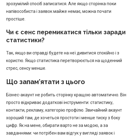
зрозумілий спосіб записатися. Але якщо сторінка поки
напівособиста і заявок майже немає, можна почати
простіше.
Чи є сенс перемикатися тільки заради
статистики?
Так, якщо ви справді будете на неї дивитися спокійно і з
користю. Якщо статистика перетворюється на щоденний
стрес, сенсу менше.
Що запам’ятати з цього
Бізнес-акаунт не робить сторінку кращою автоматично. Він
просто відкриває додаткові інструменти: статистику,
контакти, рекламу, категорію профілю. Звичайний акаунт
хороший там, де хочеться простоти і менше тиску з боку
цифр. Як на мене, обирати варто не за модою, а за
завданнями: чи потрібен вам відгук у вигляді заявок і