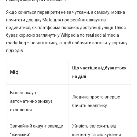
Якщо хочеться перевірити не за чутками, а самому, можна
почитати довідку Meta для професійних акаунтів і
подивитися, як платформа пояснює доступні функції. Плюс
буває корисно заглянути у Wikipedia по темі social media
marketing – не як в істину, а щоб побачити загальну картину
підходів.
Що частіше відбувається
Міф
на ділі
Бізнес-акаунт
Людина просто вперше
автоматично знижує
бачить аналітику
охоплення
Звичайний акаунт завжди
Живість залежить від
“живіший”
контенту та спілкування