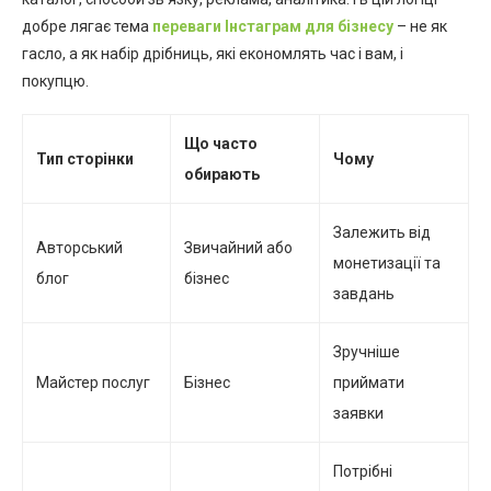
добре лягає тема
переваги Інстаграм для бізнесу
– не як
гасло, а як набір дрібниць, які економлять час і вам, і
покупцю.
Що часто
Тип сторінки
Чому
обирають
Залежить від
Авторський
Звичайний або
монетизації та
блог
бізнес
завдань
Зручніше
Майстер послуг
Бізнес
приймати
заявки
Потрібні