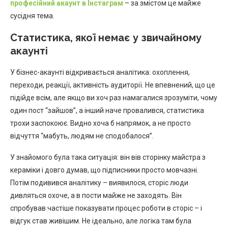
професійний акаунт в Інстаграм
– за змістом це майже
сусідня тема.
Статистика, якої немає у звичайному
акаунті
У бізнес-акаунті відкривається аналітика: охоплення,
переходи, реакції, активність аудиторії. Не впевнений, що це
підійде всім, але якщо ви хоч раз намагалися зрозуміти, чому
один пост “зайшов”, а інший наче провалився, статистика
трохи заспокоює. Видно хоча б напрямок, а не просто
відчуття “мабуть, людям не сподобалося”.
У знайомого була така ситуація: він вів сторінку майстра з
кераміки і довго думав, що підписники просто мовчазні.
Потім подивився аналітику – виявилося, сторіс люди
дивляться охоче, а в пости майже не заходять. Він
спробував частіше показувати процес роботи в сторіс – і
відгук став живішим. Не ідеально, але логіка там була