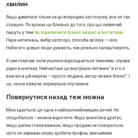
хвилин
Якщо дивитися тільки на дії всередині застосунку, все не так
страшно. По кроках це близько до того, про що зазвичай
пишуть у темі
Як підключити бізнес-акаунт в Інстаграм
.
Пара натискань, вибір категорії, способи зв’язку – і все.
Набагато довше люди думають, ніж реально налаштовують.
Я сам помічав: коли рішення відкладається тижнями, справа
рідко в кнопках. Найчастіше це внутрішнє питання “а хто я
взагалі в цій мережі – просто людина, автор чи вже бізнес”. І
це, чесно кажучи, нормальна плутанина.
Повернутися назад теж можна
Мені здається, це одна з найзаспокійливіших речей. Не
сподобалося – можна відкотити. Якщо аналітика дратує,
якщо шапка стала важкою, якщо продажі не плануються,
ніхто не заважає знову зробити профіль звичайним.