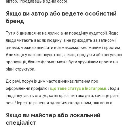
автор, і продавець в одній особі.
Якщо ви автор або ведете особистий
бренд
Тут я б дивився не на ярлик, а на поведінку аудиторії. Якщо
люди читають вас як людину, а не приходять за записом і
цінами, можна залишити все максимально живим і простим.
Але якщо у вас є консультації, лекції, продукти або регулярні
пропозиції, бізнес-формат може бути зручнішим просто на
рівні структури.
До речі, поруч із цим часто виникає питання про
оформлення профілю і
що таке статус в Інстаграмі
. Люди
іноді плутають статус, категорію і тип акаунта, хоча це різні
речі. Через це рішення здається складнішим, ніж воно є.
Якщо ви майстер або локальний
спеціаліст