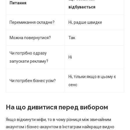
Питання
відбувається
Перемикання складне?
Ні, радше швидке
Можна повернутися?
Так
Чи потрібно одразу
Ні
запускати рекламу?
Ні, тільки якщо в цьому є
Чи потрібен бізнес усім?
сенс
На що дивитися перед вибором
Якщо відкинути міфи, то в чому різниця між звичайним
акаунтом і бізнес-акаунтом в Інстаграм найкраще видно