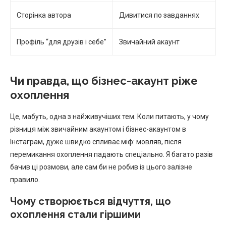
Сторінка автора
Дивитися по завданнях
Профіль “для друзів і себе”
Звичайний акаунт
Чи правда, що бізнес-акаунт ріже
охоплення
Це, мабуть, одна з найживучіших тем. Коли питають, у чому
різниця між звичайним акаунтом і бізнес-акаунтом в
Інстаграм, дуже швидко спливає міф: мовляв, після
перемикання охоплення падають спеціально. Я багато разів
бачив ці розмови, але сам би не робив із цього залізне
правило.
Чому створюється відчуття, що
охоплення стали гіршими