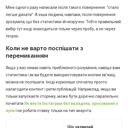
Мені одного разу написали після такого повернення: “стало
легше дихати”. А інша людина, навпаки, після повернення
зрозуміла, що без статистики їй незручно. Тобто правильний
вибір тут іноді знаходиться тільки через пробу, а не через
теорію.
Коли не варто поспішати з
перемиканням
Якщо у вас немає навіть приблизного розуміння, навіщо вам
статистика і як ви будете використовувати кнопки зв’язку,
можна не поспішати. Іноді корисніше спочатку просто
налагодити контент і ритм публікацій. Наприклад, якщо ви
тільки запускаєте сторінку, може бути доречно паралельно
почитати
Як вести Інстаграм без вкладень: просування з
нуля
і не робити ставку тільки на тип акаунта.
Що зазвичай