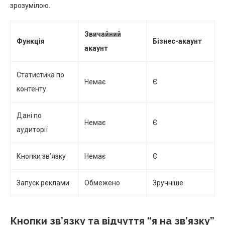
зрозумілою.
Звичайний
Функція
Бізнес-акаунт
акаунт
Статистика по
Немає
Є
контенту
Дані по
Немає
Є
аудиторії
Кнопки зв’язку
Немає
Є
Запуск реклами
Обмежено
Зручніше
Кнопки зв’язку та відчуття “я на зв’язку”