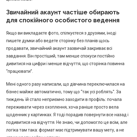
Звичайний акаунт частіше обирають
для спокійного особистого ведення
Якщо ви викладаєте фото, спілкуєтеся з друзями, іноді
пишете думки або ведете сторінку без планів щось
продавати, звичайний акаунт зазвичай закриває всі
завдання. Він простіший, там менше спокуси постійно
дивитися на цифри і менше відчуття, що сторінка повинна
“працювати”.
Мені одного разу написали, що дівчина переключилася на
бізнес майже автоматично, тому що “так усі роблять”. За
тиждень їй стало неприємно заходити в профіль: почала
переживати через охоплення, хоча раніше просто вела
щоденник у картинках. Я тоді порадив повернути все назад і
подивитися на відчуття. Не знаю, чи допомогло це всім, але
логіка там така: формат має підтримувати вашу мету, а не