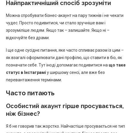
Найпрактичніший спосіб зрозуміти
Можна спробувати бізнес-акаунт на пару тижнів і не чекати
чудес. Просто подивитися, чи стало зручніше вам і
зрозуміліше людям. Якщо так – залишайте. Якщо ні –
відкочуйте без драми.
І ще одне сусіднє питання, яке часто спливає разом із цим –
як взагалі оформлювати дані профілю, що ставити в біо, як
позначати себе. Тут іноді допомагає подивитися на
що таке
статус в Інстаграмі
у ширшому сенсі, але вже без
перевантаження термінами.
Часто питають
Особистий акаунт гірше просувається,
ніж бізнес?
Я б не говорив так жорстко. Найчастіше просувається не тип