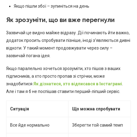
Якщо пішли збої – зупиніться на день
Як зрозуміти, що ви вже перегнули
Зазвичай це видно майже відразу. Дії починають йти важко,
додаток просить спробувати пізніше, іноді з’являються дивні
відкоти. У такий момент продовжувати через силу –
зазвичай погана ідея.
Якщо паралельно хочеться зрозуміти, хто пішов з ваших
підписників, а хто просто пропав зі стрічки, може
знадобитися
Як дізнатися, хто відписався в Інстаграмі
.
Але і там я б не поспішав ставити перший-ліпший сервіс.
Ситуація
Що можна спробувати
Все йде нормально
Зберегти той самий темп