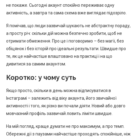
не покаже. Сьогодні акаунт спокійно переживає одну
активність, а завтра та сама схема вже виглядає підозріло.
Я помічав, що люди зазвичай шукають не абстрактну пораду,
а просту річ: скільки дій можна безпечно зробити, щоб не
отримати обмеження. Про це і поговоримо – без магії, без
обіцянок і без історій про ідеальні результати. Швидше про
те, як це найчастіше влаштовано на практиці і на що
дивитися за самим акаунтом.
Коротко: у чому суть
Якщо просто, скільки в день можна відписуватися в
Інстаграмі – залежить від віку акаунта, його звичайної
активності і того, як різко ви почали діяти. Новий або довго
мовчазний профіль зазвичай ловить ліміти швидше.
На мій погляд, краще думати не про максимум, а про темп.
Обережні дії з паузами найчастіше проходять спокійніше, ніж