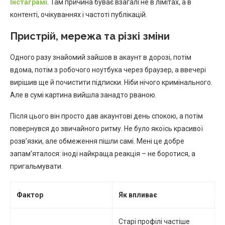
Інстаграмі
. Там причина буває взагалі не в лімітах, а в
контенті, очікуваннях і частоті публікацій.
Пристрій, мережа та різкі зміни
Одного разу знайомий зайшов в акаунт в дорозі, потім
вдома, потім з робочого ноутбука через браузер, а ввечері
вирішив ще й почистити підписки. Ніби нічого кримінального.
Але в сумі картина вийшла занадто рваною.
Після цього він просто дав акаунтові день спокою, а потім
повернувся до звичайного ритму. Не було якоїсь красивої
розв’язки, але обмеження пішли самі. Мені це добре
запам’яталося: іноді найкраща реакція – не боротися, а
пригальмувати.
Фактор
Як впливає
Старі профілі частіше