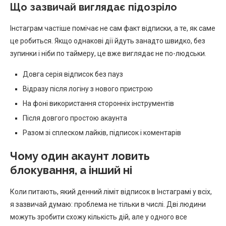
Що зазвичай виглядає підозріло
Інстаграм частіше помічає не сам факт відписки, а те, як саме
це робиться. Якщо однакові дії йдуть занадто швидко, без
зупинки і ніби по таймеру, це вже виглядає не по-людськи.
Довга серія відписок без пауз
Відразу після логіну з нового пристрою
На фоні використання сторонніх інструментів
Після довгого простою акаунта
Разом зі сплеском лайків, підписок і коментарів
Чому один акаунт ловить
блокування, а інший ні
Коли питають, який денний ліміт відписок в Інстаграмі у всіх,
я зазвичай думаю: проблема не тільки в числі. Дві людини
можуть зробити схожу кількість дій, але у одного все