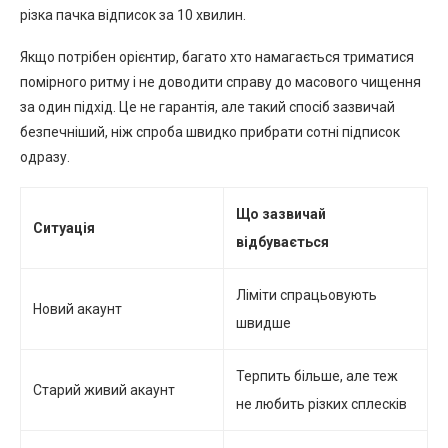
різка пачка відписок за 10 хвилин.
Якщо потрібен орієнтир, багато хто намагається триматися
помірного ритму і не доводити справу до масового чищення
за один підхід. Це не гарантія, але такий спосіб зазвичай
безпечніший, ніж спроба швидко прибрати сотні підписок
одразу.
Що зазвичай
Ситуація
відбувається
Ліміти спрацьовують
Новий акаунт
швидше
Терпить більше, але теж
Старий живий акаунт
не любить різких сплесків