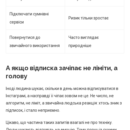
Підключати сумнівні
Ризик тільки зростає
сервіси
Повернутися до
Часто виглядає
звичайного використання
природніше
А якщо відписка зачіпає не ліміти, а
голову
Іноді людина шукає, скільки в день можна відписуватися в
Інстаграмі, а насправді її чіпає зовсім не це. Не число, не
алгоритм, не ліміт, а звичайна людська реакція: хтось зник з
підписок, і стало неприємно.
Цікаво, що частина таких запитів взагалі не про техніку.
Люди шукають відповідь на емоцію. Тому поруч із сухими