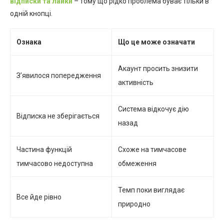
відписки та лайки
– тому що рідко проблема буває тільки в
одній кнопці.
Ознака
Що це може означати
Акаунт просить знизити
З’явилося попередження
активність
Система відкочує дію
Відписка не зберігається
назад
Частина функцій
Схоже на тимчасове
тимчасово недоступна
обмеження
Темп поки виглядає
Все йде рівно
природно