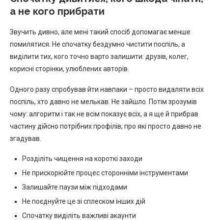
а не кого прибрати
Звучить дивно, але мені такий спосіб допомагає менше
помилятися. Не спочатку бездумно чистити поспіль, а
виділити тих, кого точно варто залишити: друзів, колег,
корисні сторінки, улюблених авторів.
Одного разу спробував йти навпаки – просто видаляти всіх
поспіль, хто давно не мелькав. Не зайшло. Потім зрозумів
чому: алгоритм і так не всім показує всіх, а я ще й прибрав
частину дійсно потрібних профілів, про які просто давно не
згадував.
Розділіть чищення на короткі заходи
Не прискорюйте процес сторонніми інструментами
Залишайте паузи між підходами
Не поєднуйте це зі сплеском інших дій
Спочатку виділіть важливі акаунти