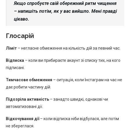
Якщо спробуєте свій обережний ритм чищення
– напишіть потім, як у вас вийшло. Мені правді
цікаво.
Глосарій
Ліміт
– негласне обмеження на кількість дій за певний час.
Відписка
– коли ви прибираєте акаунт зі списку тих, на кого
підписані.
Тимчасове обмеження
– ситуація, коли Інстаграм на час не
дає робити частину дій.
Підозріла активність
– занадто швидкі, однакові чи
автоматизовані дії.
Відкочування дії
– коли відписка ніби відбулася, але потім
не збереглася.