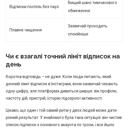
Вищий шанс тимчасового
Відписки поспіль без пауз
обмеження
Зазвичай проходить
Плавне чищення
спокійніше
Чи є взагалі точний ліміт відписок на
день
Коротка відповідь – не дуже. Коли люди питають, який
денний ліміт відписок в Інстаграмі, вони зазвичай чекають
одну цифру, але платформа дивиться ширше: вік профілю,
частоту дій, пристрій, історію підозрілої активності.
Цікаво, що один і той самий ритм у двох людей може дати
різний результат. У знайомого була така ситуація: він чистив
список підписок з основного акаунта по трохи, і все йшло