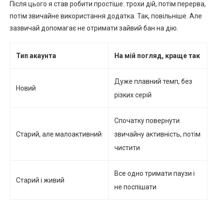
Після цього я став робити простіше: трохи дій, потім перерва,
потім звичайне використання додатка. Так, повільніше. Але
зазвичай допомагає не отримати зайвий бан на дію.
Тип акаунта
На мій погляд, краще так
Дуже плавний темп, без
Новий
різких серій
Спочатку повернути
Старий, але малоактивний
звичайну активність, потім
чистити
Все одно тримати паузи і
Старий і живий
не поспішати