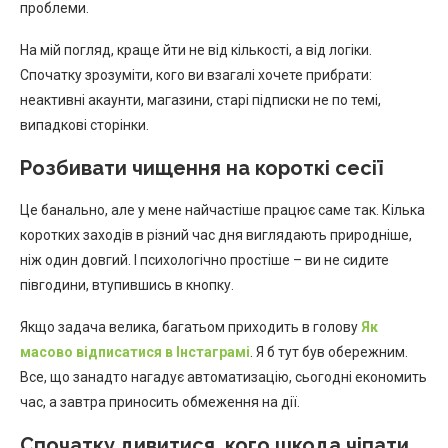
проблеми.
На мій погляд, краще йти не від кількості, а від логіки.
Спочатку зрозуміти, кого ви взагалі хочете прибрати:
неактивні акаунти, магазини, старі підписки не по темі,
випадкові сторінки.
Розбивати чищення на короткі сесії
Це банально, але у мене найчастіше працює саме так. Кілька
коротких заходів в різний час дня виглядають природніше,
ніж один довгий. І психологічно простіше – ви не сидите
півгодини, втупившись в кнопку.
Якщо задача велика, багатьом приходить в голову
Як
масово відписатися в Інстаграмі
. Я б тут був обережним.
Все, що занадто нагадує автоматизацію, сьогодні економить
час, а завтра приносить обмеження на дії.
Спочатку дивитися, кого шкода чіпати,