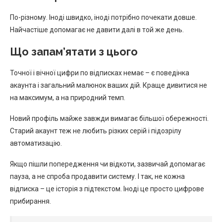
По-різному. Іноді швидко, іноді потрібно почекати довше.
Найчастіше допомагає не давити далі в той же день.
Що запам’ятати з цього
Точної і вічної цифри по відписках немає – є поведінка
акаунта і загальний малюнок ваших дій. Краще дивитися не
на максимум, а на природний темп.
Новий профіль майже завжди вимагає більшої обережності.
Старий акаунт теж не любить різких серій і підозрілу
автоматизацію.
Якщо пішли попередження чи відкоти, зазвичай допомагає
пауза, а не спроба продавити систему. І так, не кожна
відписка – це історія з підтекстом. Іноді це просто цифрове
прибирання.