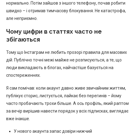
нормально. Потім зайшов з іншого телефону, почав робити
швидко – і отримав тимчасову блокування. Не катастрофа,
але неприємно.
Чому цифри в статтях часто не
збігаються
Тому що Інстаграм не любить прозорі правила для масових
дій. Публічно точні межі майже не розписуються, а те, що
люди викладають в блогах, найчастіше базується на
спостереженнях.
Я сам помічав: коли акаунт давно живе звичайним життям,
публікує сторис, листується, лайкає без перегинів – йому
часто пробачають трохи більше. А ось профіль, який раптом
за вечір вирішив навести порядок у всіх підписках, виглядає
вже інакше.
У нового акаунта запас довіри нижчий