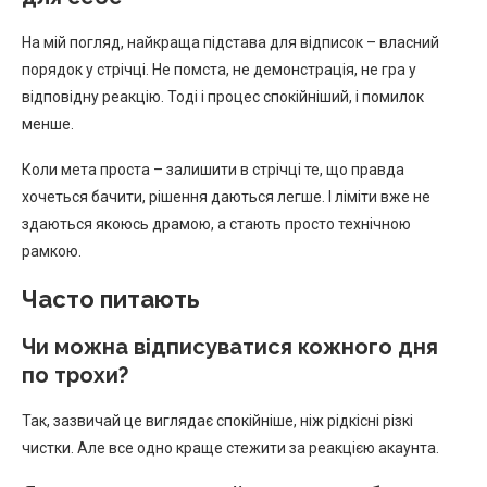
На мій погляд, найкраща підстава для відписок – власний
порядок у стрічці. Не помста, не демонстрація, не гра у
відповідну реакцію. Тоді і процес спокійніший, і помилок
менше.
Коли мета проста – залишити в стрічці те, що правда
хочеться бачити, рішення даються легше. І ліміти вже не
здаються якоюсь драмою, а стають просто технічною
рамкою.
Часто питають
Чи можна відписуватися кожного дня
по трохи?
Так, зазвичай це виглядає спокійніше, ніж рідкісні різкі
чистки. Але все одно краще стежити за реакцією акаунта.