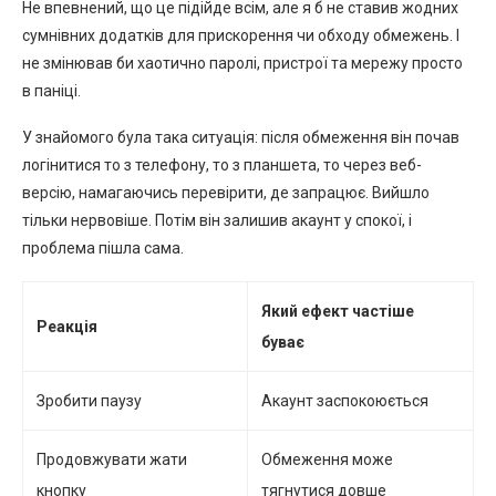
Не впевнений, що це підійде всім, але я б не ставив жодних
сумнівних додатків для прискорення чи обходу обмежень. І
не змінював би хаотично паролі, пристрої та мережу просто
в паніці.
У знайомого була така ситуація: після обмеження він почав
логінитися то з телефону, то з планшета, то через веб-
версію, намагаючись перевірити, де запрацює. Вийшло
тільки нервовіше. Потім він залишив акаунт у спокої, і
проблема пішла сама.
Який ефект частіше
Реакція
буває
Зробити паузу
Акаунт заспокоюється
Продовжувати жати
Обмеження може
кнопку
тягнутися довше