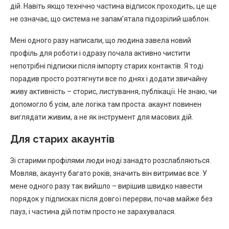
дій. Навіть якщо технічно частина відписок проходить, це ще
не означає, що система не запам’ятала підозрілий шаблон.
Мені одного разу написали, що людина завела новий
профіль для роботи і одразу почала активно чистити
непотрібні підписки після імпорту старих контактів. Я тоді
порадив просто розтягнути все по днях і додати звичайну
живу активність – сторис, листування, публікації. Не знаю, чи
допомогло б усім, але логіка там проста: акаунт повинен
виглядати живим, а не як інструмент для масових дій.
Для старих акаунтів
Зі старими профілями люди іноді занадто розслабляються.
Мовляв, акаунту багато років, значить він витримає все. У
мене одного разу так вийшло – вирішив швидко навести
порядок у підписках після довгої перерви, почав майже без
пауз, і частина дій потім просто не зарахувалася.