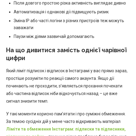
Після довгого простою різка активність виглядає дивно
Автоматизація і однакові дії підвищують ризик
Зміна IP або часті логіни з різних пристроїв теж можуть
заважати
Паузи між діями зазвичай допомагають
На що дивитися замість однієї чарівної
цифри
Який ліміт підписок і відписок в Інстаграмі у вас прямо зараз,
простіше розуміти по реакції самого акаунта. Якщо дії
починають не проходити, з’являється прохання почекати
або частина відписок ніби відкочується назад – це вже
сигнал знизити темп.
У такі моменти корисно пам’ятати і про суміжні обмеження.
За темою сусідніх дій у мене часто відкривають матеріал
Ліміти та обмеження Інстаграм: підписки та підписники,