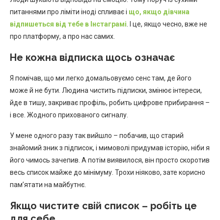
питаннями про ліміти іноді спливає і
що, якщо дівчина
відпишеться від тебе в Інстаграмі
. І це, якщо чесно, вже не
про платформу, а про нас самих.
Не кожна відписка щось означає
Я помічав, що ми легко домальовуємо сенс там, де його
може й не бути. Людина чистить підписки, змінює інтереси,
йде в тишу, закриває профіль, робить цифрове прибирання –
і все. Жодного прихованого сигналу.
У мене одного разу так вийшло – побачив, що старий
знайомий зник з підписок, і мимоволі придумав історію, ніби я
його чимось зачепив. А потім виявилося, він просто скоротив
весь список майже до мінімуму. Трохи ніяково, зате корисно
пам’ятати на майбутнє.
Якщо чистите свій список – робіть це
для себе