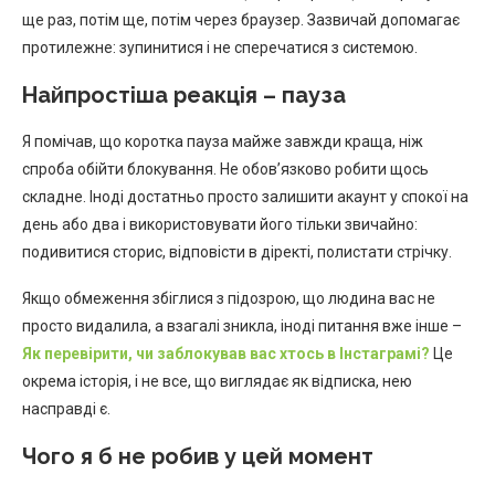
ще раз, потім ще, потім через браузер. Зазвичай допомагає
протилежне: зупинитися і не сперечатися з системою.
Найпростіша реакція – пауза
Я помічав, що коротка пауза майже завжди краща, ніж
спроба обійти блокування. Не обов’язково робити щось
складне. Іноді достатньо просто залишити акаунт у спокої на
день або два і використовувати його тільки звичайно:
подивитися сторис, відповісти в діректі, полистати стрічку.
Якщо обмеження збіглися з підозрою, що людина вас не
просто видалила, а взагалі зникла, іноді питання вже інше –
Як перевірити, чи заблокував вас хтось в Інстаграмі?
Це
окрема історія, і не все, що виглядає як відписка, нею
насправді є.
Чого я б не робив у цей момент