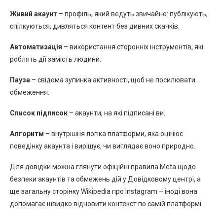
Живий акаунт
– профіль, який ведуть звичайно: публікують,
спілкуються, дивляться контент без дивних скачків.
Автоматизація
– використання сторонніх інструментів, які
роблять дії замість людини.
Пауза
– свідома зупинка активності, щоб не посилювати
обмеження.
Список підписок
– акаунти, на які підписані ви.
Алгоритм
– внутрішня логіка платформи, яка оцінює
поведінку акаунта і вирішує, чи виглядає воно природно.
Для довідки можна глянути офіційні правила Meta щодо
безпеки акаунтів та обмежень дій у Довідковому центрі, а
ще загальну сторінку Wikipedia про Instagram – іноді вона
допомагає швидко відновити контекст по самій платформі.