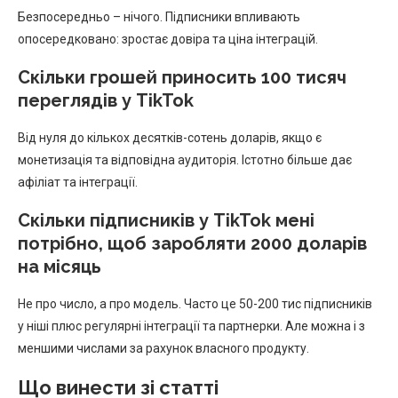
Безпосередньо – нічого. Підписники впливають
опосередковано: зростає довіра та ціна інтеграцій.
Скільки грошей приносить 100 тисяч
переглядів у TikTok
Від нуля до кількох десятків-сотень доларів, якщо є
монетизація та відповідна аудиторія. Істотно більше дає
афіліат та інтеграції.
Скільки підписників у TikTok мені
потрібно, щоб заробляти 2000 доларів
на місяць
Не про число, а про модель. Часто це 50-200 тис підписників
у ніші плюс регулярні інтеграції та партнерки. Але можна і з
меншими числами за рахунок власного продукту.
Що винести зі статті