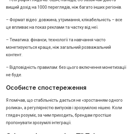
вищий дохід на 1000 переглядів, ніж багато інших регіонів.
– Формат відео: довжина, утримання, клікабельність – все
це впливає на показ реклами та частку від неї.
– Тематика: фінанси, технології та навчання часто
монетизуються краще, ніж загальний розважальний
контент.
– Відповідність правилам: без цього включення монетизації
не буде.
Особисте спостереження
Я помічав, що стабільність дається не «зростанням одного
ролика», а регулярністю випусків і зрозумілою нішею. Коли
глядач розуміє, за чим приходить, брендам простіше
пропонувати зрозумілі інтеграції.