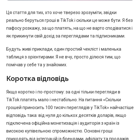
Ця стаття для тих, хто хоче тверезо зрозуміти, звідки
реально беруться гроші в TikTok і скільки це може бути. Я без
пафосу розкажу, за що платять, на що не варто сподіватися і
як прикинути свій дохід за переглядами та підписниками.
Будуть живі приклади, один простий чекліст і маленька
таблиця з орієнтирами. Я не вчу, просто ділюся тим, що
помічав у себе та у знайомих.
Коротка відповідь
Якщо коротко і по-простому: за одні тільки перегляди в
TikTok платять мало і нестабільно. На питання «Скільки
грошей приносить 100 тисяч переглядів у TikTok» найчастіше
відповідь така: від нуля до кількох десятків доларів, якщо
підключена офіційна монетизація і аудиторія з країн із
високою купівельною спроможністю. Основні гроші
приходять від інтеграцій із брендами, афіліату та продажів