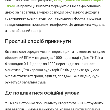
TikTok
на практиці. Виплати формуються не за фіксованою
ціною за перегляд, а через розподіл рекламного доходу з
урахуванням країни аудиторії, утримання, формату ролика
та відповідності правилам платформи. Це динамічна модель,
а не стабільний тариф.
Простий спосіб прикинути
Візьміть свої середні місячні перегляди та помножте на дуже
обережний RPM – це дохід за 1000 переглядів. Для TikTok я
б закладав 0.1-1 долар за 1000 переглядів за наявності
монетизації та хорошої аудиторії. Потім додайте до цього
окремі статті: інтеграції, афіліат, продажі. Вже видно, куди
рухається загальна сума.
Де подивитися офіційні умови
У TikTok є сторінка про Creativity Program та інші інструменти
для авторів – умови змінюються, краще звіритися прямо в