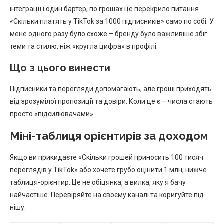
інтеграції і один бартер, по грошах це перекрило питання
«Скільки платять у TikTok за 1000 підписників» само по собі. У
мене одного разу було схоже – бренду було важливіше збіг
теми та стилю, ніж «кругла цифра» в профілі.
Що з цього винести
Підписники та перегляди допомагають, але гроші приходять
від зрозумілої пропозиції та довіри. Коли це є – числа стають
просто «підсилювачами».
Міні-таблиця орієнтирів за доходом
Якщо ви прикидаєте «Скільки грошей приносить 100 тисяч
переглядів у TikTok» або хочете грубо оцінити 1 млн, нижче
таблиця-орієнтир. Це не обіцянка, а вилка, яку я бачу
найчастіше. Перевіряйте на своєму каналі та коригуйте під
нішу.