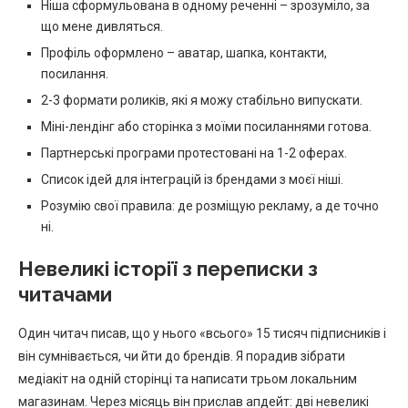
Ніша сформульована в одному реченні – зрозуміло, за
що мене дивляться.
Профіль оформлено – аватар, шапка, контакти,
посилання.
2-3 формати роликів, які я можу стабільно випускати.
Міні-лендінг або сторінка з моїми посиланнями готова.
Партнерські програми протестовані на 1-2 оферах.
Список ідей для інтеграцій із брендами з моєї ніші.
Розумію свої правила: де розміщую рекламу, а де точно
ні.
Невеликі історії з переписки з
читачами
Один читач писав, що у нього «всього» 15 тисяч підписників і
він сумнівається, чи йти до брендів. Я порадив зібрати
медіакіт на одній сторінці та написати трьом локальним
магазинам. Через місяць він прислав апдейт: дві невеликі