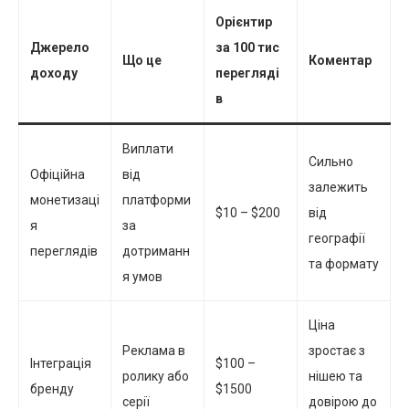
Орієнтир
Джерело
за 100 тис
Що це
Коментар
доходу
перегляді
в
Виплати
Сильно
Офіційна
від
залежить
монетизаці
платформи
$10 – $200
від
я
за
географії
переглядів
дотриманн
та формату
я умов
Ціна
Реклама в
зростає з
Інтеграція
$100 –
ролику або
нішею та
бренду
$1500
серії
довірою до