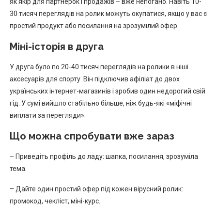
як якір для партнерок і продажів – вже непогано. Навіть 10-
30 тисяч переглядів на ролик можуть окупатися, якщо у вас є
простий продукт або посилання на зрозумілий офер.
Міні-історія в друга
У друга було по 20-40 тисяч переглядів на ролики в ніші
аксесуарів для спорту. Він підключив афіліат до двох
українських інтернет-магазинів і зробив один недорогий свій
гід. У сумі вийшло стабільно більше, ніж будь-які «міфічні
виплати за перегляди».
Що можна спробувати вже зараз
– Приведіть профіль до ладу: шапка, посилання, зрозуміла
тема.
– Дайте один простий офер під кожен вірусний ролик:
промокод, чекліст, міні-курс.