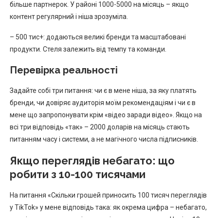
більше партнерок. У районі 1000-5000 на місяць – якщо
контент регулярний і ніша зрозуміла.
– 500 тис+: додаються великі бренди та масштабовані
продукти. Стеля залежить від темпу та команди.
Перевірка реальності
Задайте собі три питання: чи є в мене ніша, за яку платять
бренди, чи довіряє аудиторія моїм рекомендаціям і чи є в
мене що запропонувати крім «відео заради відео». Якщо на
всі три відповідь «так» – 2000 доларів на місяць стають
питанням часу і системи, а не магічного числа підписників.
Якщо переглядів небагато: що
робити з 10-100 тисячами
На питання «Скільки грошей приносить 100 тисяч переглядів
у TikTok» у мене відповідь така: як окрема цифра – небагато,