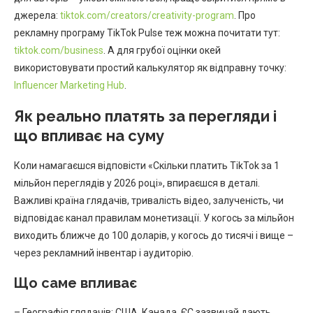
джерела:
tiktok.com/creators/creativity-program
. Про
рекламну програму TikTok Pulse теж можна почитати тут:
tiktok.com/business
. А для грубої оцінки окей
використовувати простий калькулятор як відправну точку:
Influencer Marketing Hub
.
Як реально платять за перегляди і
що впливає на суму
Коли намагаєшся відповісти «Скільки платить TikTok за 1
мільйон переглядів у 2026 році», впираєшся в деталі.
Важливі країна глядачів, тривалість відео, залученість, чи
відповідає канал правилам монетизації. У когось за мільйон
виходить ближче до 100 доларів, у когось до тисячі і вище –
через рекламний інвентар і аудиторію.
Що саме впливає
– Географія глядачів: США, Канада, ЄС зазвичай дають