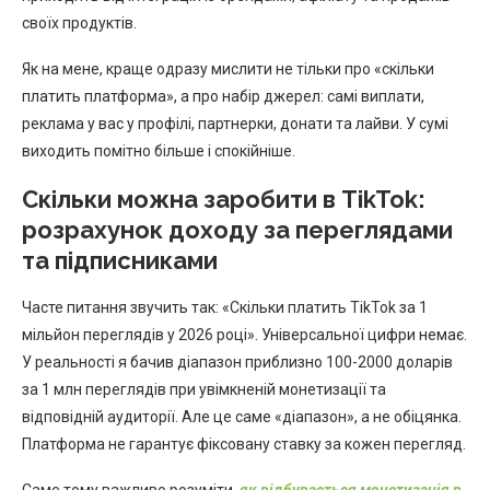
своїх продуктів.
Як на мене, краще одразу мислити не тільки про «скільки
платить платформа», а про набір джерел: самі виплати,
реклама у вас у профілі, партнерки, донати та лайви. У сумі
виходить помітно більше і спокійніше.
Скільки можна заробити в TikTok:
розрахунок доходу за переглядами
та підписниками
Часте питання звучить так: «Скільки платить TikTok за 1
мільйон переглядів у 2026 році». Універсальної цифри немає.
У реальності я бачив діапазон приблизно 100-2000 доларів
за 1 млн переглядів при увімкненій монетизації та
відповідній аудиторії. Але це саме «діапазон», а не обіцянка.
Платформа не гарантує фіксовану ставку за кожен перегляд.
Саме тому важливо розуміти,
як відбувається монетизація в