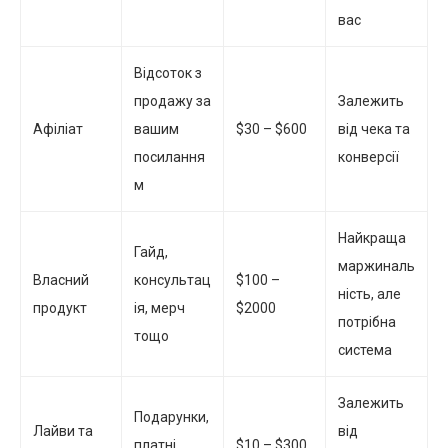
вас
Відсоток з
продажу за
Залежить
Афіліат
вашим
$30 – $600
від чека та
посилання
конверсії
м
Найкраща
Гайд,
маржиналь
Власний
консультац
$100 –
ність, але
продукт
ія, мерч
$2000
потрібна
тощо
система
Залежить
Подарунки,
Лайви та
від
платні
$10 – $300