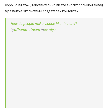
Хорошо ли это? Действительно ли это вносит большой вклад
в развитие экосистемы создателей контента?
How do people make videos like this one?
by
u/frame_stream
in
comfyui