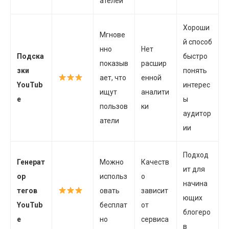
ателей
Хороши
Мгнове
й способ
нно
Нет
Подска
быстро
показыв
расшир
зки
понять
ает, что
енной
YouTub
интерес
ищут
аналити
e
ы
пользов
ки
аудитор
атели
ии
Подход
Генерат
Можно
Качеств
ит для
ор
использ
о
начина
тегов
овать
зависит
ющих
YouTub
бесплат
от
блогеро
e
но
сервиса
в