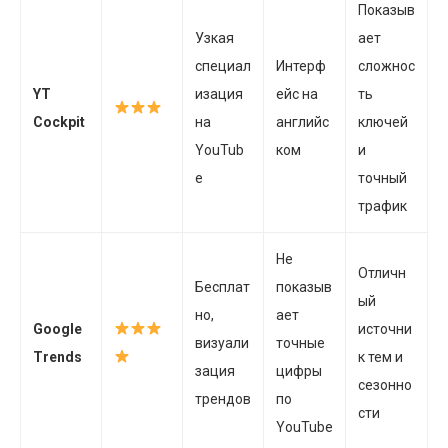
Показыв
Узкая
ает
специал
Интерф
сложнос
YT
изация
ейс на
ть
Cockpit
на
английс
ключей
YouTub
ком
и
e
точный
трафик
Не
Отличн
Бесплат
показыв
ый
но,
ает
Google
источни
визуали
точные
Trends
к тем и
зация
цифры
сезонно
трендов
по
сти
YouTube