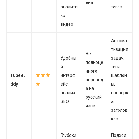
ена
аналити
тегов
ка
видео
Автома
тизация
Нет
Удобны
задач:
полноце
й
теги,
нного
TubeBu
интерф
шаблон
перевод
ddy
ейс,
ы,
а на
анализ
проверк
русский
SEO
а
язык
заголов
ков
Глубоки
Подход