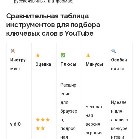
русскоязычных платформах)
Сравнительная таблица
инструментов для подбора
ключевых слов в YouTube
Инстру
Особен
Оценка
Плюсы
Минусы
мент
ности
Расшир
ение
для
Идеале
Бесплат
браузер
н для
ная
а,
анализа
vidIQ
версия
подроб
конкуре
огранич
ная
нтов и