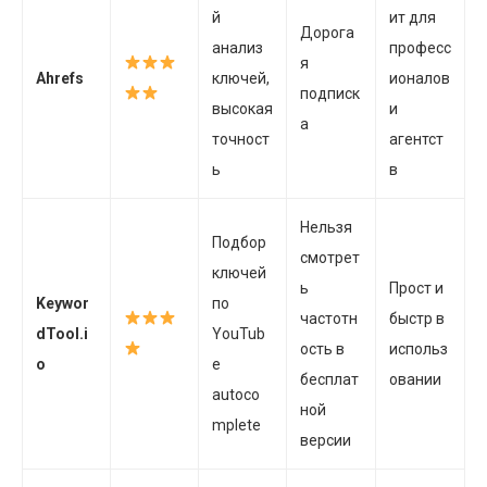
й
ит для
Дорога
анализ
професс
я
Ahrefs
ключей,
ионалов
подписк
высокая
и
а
точност
агентст
ь
в
Нельзя
Подбор
смотрет
ключей
ь
Прост и
Keywor
по
частотн
быстр в
dTool.i
YouTub
ость в
использ
o
e
бесплат
овании
autoco
ной
mplete
версии