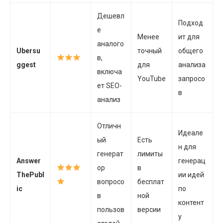
Дешевл
Подход
е
Менее
ит для
аналого
Ubersu
точный
общего
в,
ggest
для
анализа
включа
YouTube
запросо
ет SEO-
в
анализ
Отличн
Идеале
ый
Есть
н для
генерат
лимиты
Answer
генерац
ор
в
ThePubl
ии идей
вопросо
бесплат
ic
по
в
ной
контент
пользов
версии
у