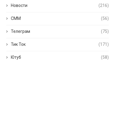
Новости
(216)
СММ
(56)
Телеграм
(75)
Тик Ток
(171)
Ютуб
(58)