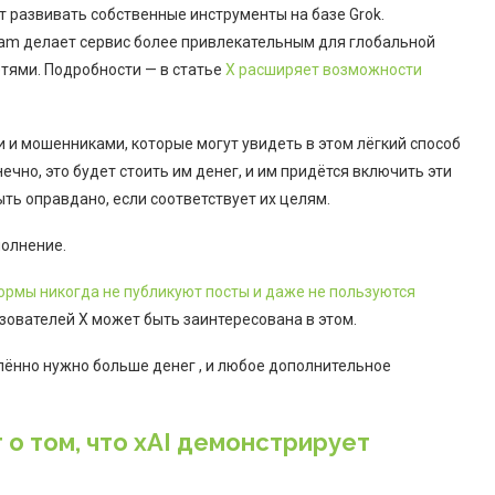
 развивать собственные инструменты на базе Grok.
eam делает сервис более привлекательным для глобальной
етями. Подробности — в статье
X расширяет возможности
 и мошенниками, которые могут увидеть в этом лёгкий способ
чно, это будет стоить им денег, и им придётся включить эти
ть оправдано, если соответствует их целям.
полнение.
рмы никогда не публикуют посты и даже не пользуются
ьзователей X может быть заинтересована в этом.
елённо нужно больше денег , и любое дополнительное
о том, что xAI демонстрирует