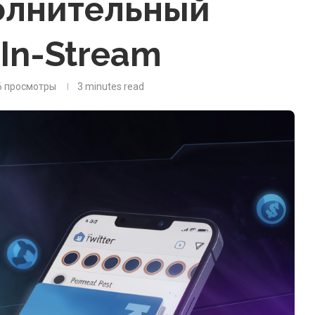
олнительный
 In-Stream
6
просмотры
3 minutes read