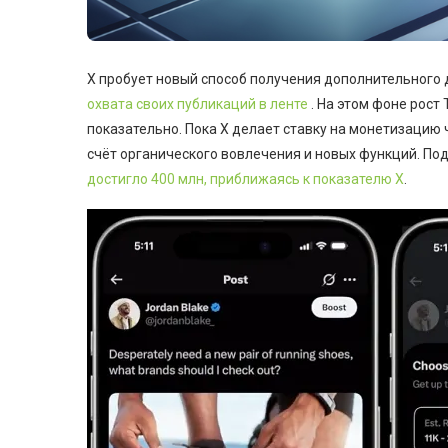
X пробует новый способ получения дополнительного 
охвата своих публикаций в ленте
. На этом фоне рост
показательно. Пока X делает ставку на монетизацию
счёт органического вовлечения и новых функций. По
достигло 400 млн, приближаясь к показателю X
.