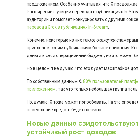
предложением. Особенно учитывая, что X продолжает
Расширение функций перевода в публикациях In-Str
аудитории и помогает конкурировать с другими соцс
перевода Grok в публикациях In-Stream
.
Конечно, некоторые из них также окажутся спамерами
привлечь к своим публикациям больше внимания. Коне
деньги в свой операционный бюджет, но это может бы
Но в целом я не думаю, что это будет масштабное до
По собственным данным X,
80% пользователей платфо
приложением
, так что только небольшая группа пол
Но, думаю, X тоже может попробовать. На это опред
поступление средств будет полезно.
Новые данные свидетельствуют 
устойчивый рост доходов