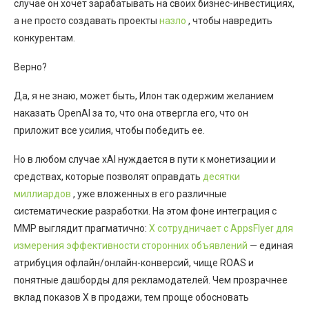
случае он хочет зарабатывать на своих бизнес-инвестициях,
а не просто создавать проекты
назло
, чтобы навредить
конкурентам.
Верно?
Да, я не знаю, может быть, Илон так одержим желанием
наказать OpenAI за то, что она отвергла его, что он
приложит все усилия, чтобы победить ее.
Но в любом случае xAI нуждается в пути к монетизации и
средствах, которые позволят оправдать
десятки
миллиардов
, уже вложенных в его различные
систематические разработки. На этом фоне интеграция с
MMP выглядит прагматично:
X сотрудничает с AppsFlyer для
измерения эффективности сторонних объявлений
— единая
атрибуция офлайн/онлайн-конверсий, чище ROAS и
понятные дашборды для рекламодателей. Чем прозрачнее
вклад показов X в продажи, тем проще обосновать