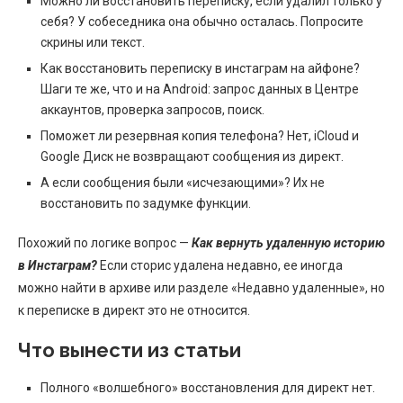
Можно ли восстановить переписку, если удалил только у
себя? У собеседника она обычно осталась. Попросите
скрины или текст.
Как восстановить переписку в инстаграм на айфоне?
Шаги те же, что и на Android: запрос данных в Центре
аккаунтов, проверка запросов, поиск.
Поможет ли резервная копия телефона? Нет, iCloud и
Google Диск не возвращают сообщения из директ.
А если сообщения были «исчезающими»? Их не
восстановить по задумке функции.
Похожий по логике вопрос —
Как вернуть удаленную историю
в Инстаграм?
Если сторис удалена недавно, ее иногда
можно найти в архиве или разделе «Недавно удаленные», но
к переписке в директ это не относится.
Что вынести из статьи
Полного «волшебного» восстановления для директ нет.