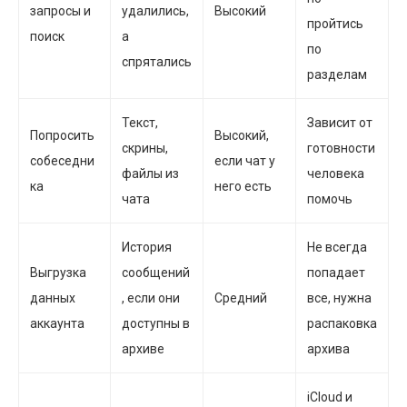
запросы и
удалились,
Высокий
пройтись
поиск
а
по
спрятались
разделам
Текст,
Зависит от
Попросить
Высокий,
скрины,
готовности
собеседни
если чат у
файлы из
человека
ка
него есть
чата
помочь
История
Не всегда
Выгрузка
сообщений
попадает
данных
, если они
Средний
все, нужна
аккаунта
доступны в
распаковка
архиве
архива
iCloud и