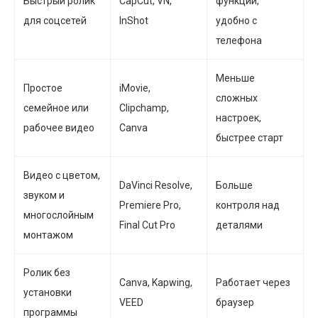
Быстрый ролик
CapCut, VN,
функций,
для соцсетей
InShot
удобно с
телефона
Меньше
Простое
iMovie,
сложных
семейное или
Clipchamp,
настроек,
рабочее видео
Canva
быстрее старт
Видео с цветом,
DaVinci Resolve,
Больше
звуком и
Premiere Pro,
контроля над
многослойным
Final Cut Pro
деталями
монтажом
Ролик без
Canva, Kapwing,
Работает через
установки
VEED
браузер
программы