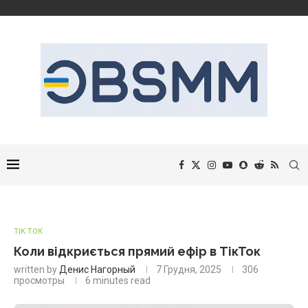
ТІК ТОК
Коли відкриється прямий ефір в ТікТок
written by
Денис Нагорный
7 Грудня, 2025
306
просмотры
6 minutes read