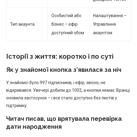
Особистий або
Налаштування –
Тип акаунта
бізнес – ефір
Управління
доступний обом
акаунтом
Історії з життя: коротко і по суті
Як у знайомої кнопка з’явилася за ніч
У знайомої було 997 підписників, і ефір, звісно, не
відкривався. Увечері добили до 1002, а кнопки немає. Вранці
оновила застосунок – і все стало доступно без листів у
підтримку.
Читач писав, що врятувала перевірка
дати народження