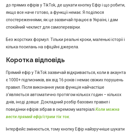
до прямих ефірів у TikTok, де шукати кнопку Ефір і що робити,
якщо все наче готово, а функції немає. Я поділюся
спостереженнями, як це зазвичай працює в Україні, і дам
спокійний чеклист для самоперевірки.
Без жорстких формул. Тільки реальні кроки, маленькі історії і
кілька посилань на офіційні джерела.
Коротка відповідь
Прямий ефір у TikTok зазвичай відкривається, коли в акаунта
є 1000+ підписників, вік від 16 років і немає свіжих порушень
правил. Після виконання умов функція найчастіше
з’являється автоматично протягом кількох годин – кількох
днів, іноді довше. Докладний розбір базових правил і
поведінки ефірів зібрав в окремому матеріалі
Коли можна
вести прямий ефір/стрим тік ток
.
Інтерфейс змінюється, тому кнопку Ефір найзручніше шукати