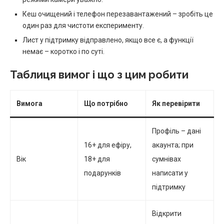
Кеш очищений і телефон перезавантажений – зробіть це
один раз для чистоти експерименту.
Лист у підтримку відправлено, якщо все є, а функції
немає – коротко і по суті.
Таблиця вимог і що з цим робити
Вимога
Що потрібно
Як перевірити
Профіль – дані
16+ для ефіру,
акаунта; при
Вік
18+ для
сумнівах
подарунків
написати у
підтримку
Відкрити