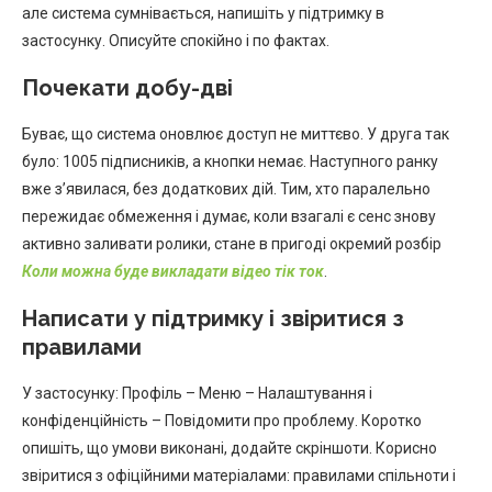
але система сумнівається, напишіть у підтримку в
застосунку. Описуйте спокійно і по фактах.
Почекати добу-дві
Буває, що система оновлює доступ не миттєво. У друга так
було: 1005 підписників, а кнопки немає. Наступного ранку
вже з’явилася, без додаткових дій. Тим, хто паралельно
пережидає обмеження і думає, коли взагалі є сенс знову
активно заливати ролики, стане в пригоді окремий розбір
Коли можна буде викладати відео тік ток
.
Написати у підтримку і звіритися з
правилами
У застосунку: Профіль – Меню – Налаштування і
конфіденційність – Повідомити про проблему. Коротко
опишіть, що умови виконані, додайте скріншоти. Корисно
звіритися з офіційними матеріалами: правилами спільноти і