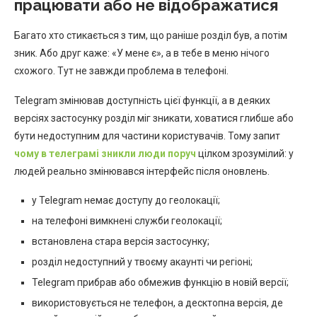
працювати або не відображатися
Багато хто стикається з тим, що раніше розділ був, а потім
зник. Або друг каже: «У мене є», а в тебе в меню нічого
схожого. Тут не завжди проблема в телефоні.
Telegram змінював доступність цієї функції, а в деяких
версіях застосунку розділ міг зникати, ховатися глибше або
бути недоступним для частини користувачів. Тому запит
чому в телеграмі зникли люди поруч
цілком зрозумілий: у
людей реально змінювався інтерфейс після оновлень.
у Telegram немає доступу до геолокації;
на телефоні вимкнені служби геолокації;
встановлена стара версія застосунку;
розділ недоступний у твоєму акаунті чи регіоні;
Telegram прибрав або обмежив функцію в новій версії;
використовується не телефон, а десктопна версія, де