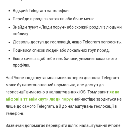
Відкрий Telegram на телефоні.
Перейди в розділ контактів або бічне меню.
Знайди пункт «Люди поруч» або схожий розділ із людьми
поблизу.
Дозволь доступ до геолокації, якщо Telegram попросить.
Подивися список людей або локальних груп поряд.
Якщо хочеш, щоб тебе теж бачили, увімкни показ свого
профілю.
На iPhone іноді плутанина виникає через дозволи. Telegram
може бути встановлений нормально, але доступ до
геопозиції вимкнено в налаштуваннях iOS. Тому запит
як на
айфоні в тг ввімкнути люди поруч
найчастіше зводиться не
лише до самого Telegram, а й до налаштувань геолокації в
телефоні.
Зазвичай допомагає перевірити шлях: налаштування iPhone