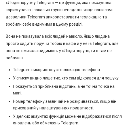
«Люди поруч» у Telegram — це функція, яка показувала
користувачів і локальні групи неподалік, якщо вони самі
дозволили Telegram використовувати геолокацію та
зробили себе видимими в цьому розділі.
Вона не показувала всіх людей навколо. Якщо людина
просто сидить поруч із тобою в кафе й у неї є Telegram, але
вона не вмикала видимість у «Люди поруч», ти її там не
побачиш.
Telegram використовує геолокацію телефона.
У списку видно лише тих, хто сам відкрився для пошуку.
Показується приблизна відстань, а не точна точка на
мапі.
Номер телефону зазвичай не розкривається, якщо він
прихований у налаштуваннях приватності.
У деяких акаунтах функція може не відображатися після
оновлень або обмежень Telegram.