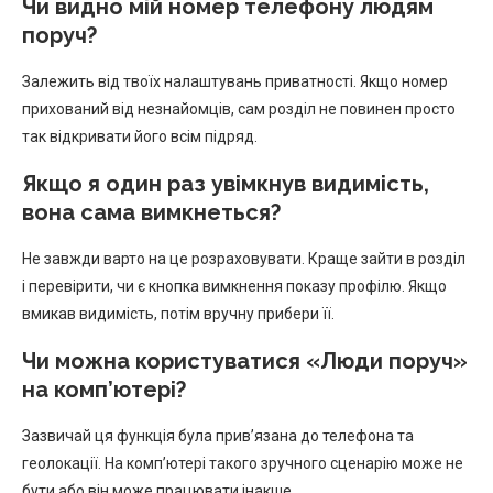
Чи видно мій номер телефону людям
поруч?
Залежить від твоїх налаштувань приватності. Якщо номер
прихований від незнайомців, сам розділ не повинен просто
так відкривати його всім підряд.
Якщо я один раз увімкнув видимість,
вона сама вимкнеться?
Не завжди варто на це розраховувати. Краще зайти в розділ
і перевірити, чи є кнопка вимкнення показу профілю. Якщо
вмикав видимість, потім вручну прибери її.
Чи можна користуватися «Люди поруч»
на комп’ютері?
Зазвичай ця функція була прив’язана до телефона та
геолокації. На комп’ютері такого зручного сценарію може не
бути або він може працювати інакше.