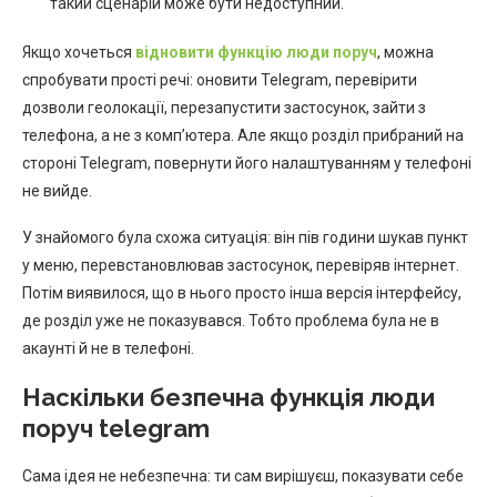
такий сценарій може бути недоступний.
Якщо хочеться
відновити функцію люди поруч
, можна
спробувати прості речі: оновити Telegram, перевірити
дозволи геолокації, перезапустити застосунок, зайти з
телефона, а не з комп’ютера. Але якщо розділ прибраний на
стороні Telegram, повернути його налаштуванням у телефоні
не вийде.
У знайомого була схожа ситуація: він пів години шукав пункт
у меню, перевстановлював застосунок, перевіряв інтернет.
Потім виявилося, що в нього просто інша версія інтерфейсу,
де розділ уже не показувався. Тобто проблема була не в
акаунті й не в телефоні.
Наскільки безпечна функція люди
поруч telegram
Сама ідея не небезпечна: ти сам вирішуєш, показувати себе