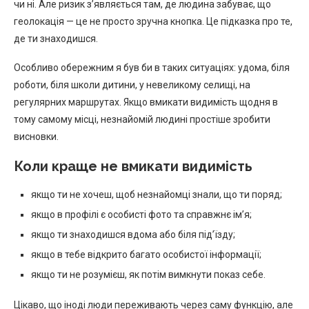
чи ні. Але ризик з’являється там, де людина забуває, що
геолокація — це не просто зручна кнопка. Це підказка про те,
де ти знаходишся.
Особливо обережним я був би в таких ситуаціях: удома, біля
роботи, біля школи дитини, у невеликому селищі, на
регулярних маршрутах. Якщо вмикати видимість щодня в
тому самому місці, незнайомій людині простіше зробити
висновки.
Коли краще не вмикати видимість
якщо ти не хочеш, щоб незнайомці знали, що ти поряд;
якщо в профілі є особисті фото та справжнє ім’я;
якщо ти знаходишся вдома або біля під’їзду;
якщо в тебе відкрито багато особистої інформації;
якщо ти не розумієш, як потім вимкнути показ себе.
Цікаво, що іноді люди переживають через саму функцію, але