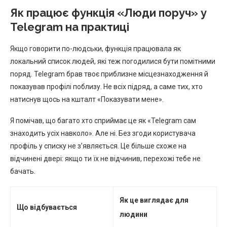
Як працює функція «Люди поруч» у
Telegram на практиці
Якщо говорити по-людськи, функція працювала як
локальний список людей, які теж погодилися бути помітними
поряд. Telegram брав твоє приблизне місцезнаходження й
показував профілі поблизу. Не всіх підряд, а саме тих, хто
натиснув щось на кшталт «Показувати мене».
Я помічав, що багато хто сприймає це як «Telegram сам
знаходить усіх навколо». Але ні. Без згоди користувача
профіль у списку не з’являється. Це більше схоже на
відчинені двері: якщо ти їх не відчинив, перехожі тебе не
бачать.
Як це виглядає для
Що відбувається
людини