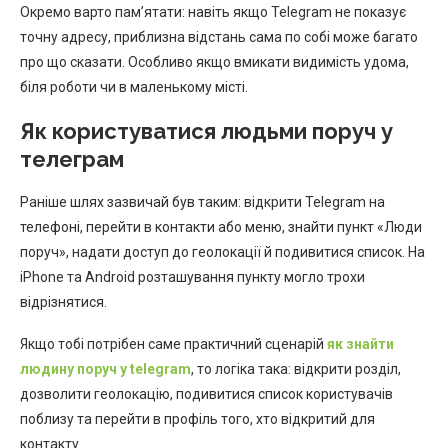
Окремо варто пам’ятати: навіть якщо Telegram не показує
точну адресу, приблизна відстань сама по собі може багато
про що сказати. Особливо якщо вмикати видимість удома,
біля роботи чи в маленькому місті.
Як користуватися людьми поруч у
телеграм
Раніше шлях зазвичай був таким: відкрити Telegram на
телефоні, перейти в контакти або меню, знайти пункт «Люди
поруч», надати доступ до геолокації й подивитися список. На
iPhone та Android розташування пункту могло трохи
відрізнятися.
Якщо тобі потрібен саме практичний сценарій
як знайти
людину поруч у telegram
, то логіка така: відкрити розділ,
дозволити геолокацію, подивитися список користувачів
поблизу та перейти в профіль того, хто відкритий для
контакту.