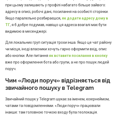
при цьому залишають у профілі набагато більше зайвого:
адресу в описі, робочі дані, посилання на особисті сторінки.
Якщо паралельно розбираєшся,
як додати адресу дому в
ТГ
, я б добре подумав, навіщо ця адреса взагалі має бути
видимою в месенджері.
Для локальних груп ситуація трохи інша. Якщо це чат району
чи місця, іноді власники хочуть гарно оформити вхід, опис
або кнопки. Але питання
як вставити посилання в кнопку
вже про оформлення бота або групи, а не про пошук людей
поруч.
Чим «Люди поруч» відрізняється від
звичайного пошуку в Telegram
Звичайний пошук у Telegram шукає за іменем, юзернеймом,
чатами та повідомленнями. «Люди поруч» працювали
інакше: там головною точкою входу була геолокація.