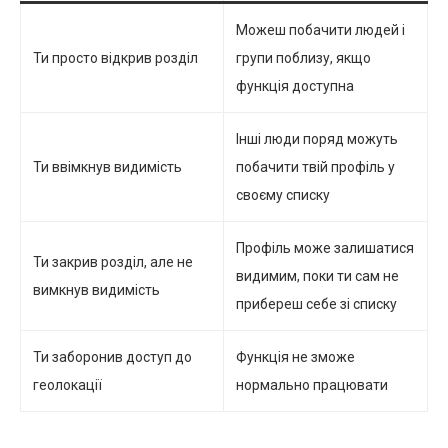
Можеш побачити людей і
Ти просто відкрив розділ
групи поблизу, якщо
функція доступна
Інші люди поряд можуть
Ти ввімкнув видимість
побачити твій профіль у
своєму списку
Профіль може залишатися
Ти закрив розділ, але не
видимим, поки ти сам не
вимкнув видимість
прибереш себе зі списку
Ти заборонив доступ до
Функція не зможе
геолокації
нормально працювати