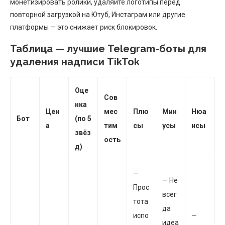
монетизировать ролики, удаляйте логотипы перед
повторной загрузкой на Ютуб, Инстаграм или другие
платформы — это снижает риск блокировок.
Таблица — лучшие Telegram-боты для
удаления надписи TikTok
Оце
Сов
нка
Цен
мес
Плю
Мин
Нюа
Бот
(по 5
а
тим
сы
усы
нсы
звёз
ость
д)
—
— Не
Прос
всег
тота
да
испо
—
идеа