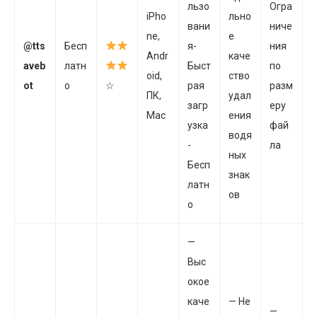
льзо
Огра
iPho
льно
вани
ниче
ne,
е
@tts
Бесп
я-
ния
Andr
каче
aveb
латн
Быст
по
oid,
ство
ot
о
☆
рая
разм
ПК,
удал
загр
еру
Mac
ения
узка
фай
водя
-
ла
ных
Бесп
знак
латн
ов
о
—
Выс
окое
каче
— Не
—