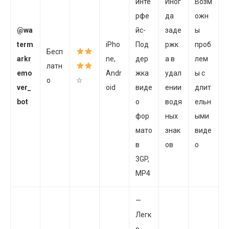
инте
Иног
Возм
рфе
да
ожн
@wa
йс-
заде
ы
term
iPho
Под
ржк
проб
Бесп
arkr
ne,
дер
а в
лем
латн
emo
Andr
жка
удал
ы с
о
☆
ver_
oid
виде
ении
длит
bot
о
водя
ельн
фор
ных
ыми
мато
знак
виде
в
ов
о
3GP,
MP4
—
Легк
о