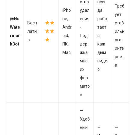
ство
всег
Треб
iPho
удал
да
ует
@No
ne,
ения
рабо
Бесп
стаб
Wate
Andr
-
тает
латн
ильн
rmar
oid,
Под
с
о
ого
kBot
ПК,
дер
каж
инте
Mac
жка
дым
рнет
мног
виде
а
их
о
фор
мато
в
—
Удоб
ный
—
—