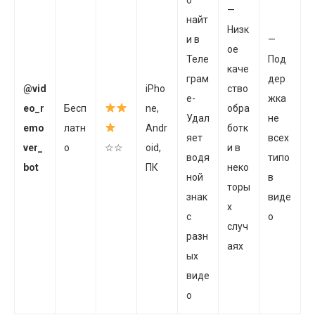
—
найт
Низк
и в
—
ое
Теле
Под
каче
грам
дер
@vid
iPho
ство
е-
жка
eo_r
Бесп
ne,
обра
Удал
не
emo
латн
Andr
ботк
яет
всех
ver_
о
☆☆
oid,
и в
водя
типо
bot
ПК
неко
ной
в
торы
знак
виде
х
с
о
случ
разн
аях
ых
виде
о