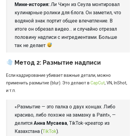
Мини-история:
Ли Чжун
из Сеула монтировал
кулинарные ролики для блога. Он заметил, что
водяной знак портит общее впечатление. В
итоге он обрезал видео… и случайно отрезал
половину надписи с ингредиентами. Больше
так не делает
Метод 2: Размытие надписи
Если кадрирование убивает важные детали, можно
применить размытие (blur). Это делают в
CapCut
, VN, InShot,
и т.п.
«Размытие — это палка о двух концах. Либо
красиво, либо похоже на замазку в Paint», —
делится
Анна Мусаева
, TikTok-креатор из
Казахстана (
TikTok
).