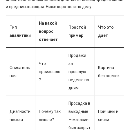
и предписывающая. Ниже коротко и по делу.
На какой
Тип
Простой
Что это
вопрос
аналитики
пример
дает
отвечает
Продажи
Что
за
Описатель
Картина
произошло
прошлую
ная
без оценок
?
неделю по
дням
Просадка в
Диагности
Почему так
выходные
Причины и
ческая
вышло?
— магазин
связи
был закрыт