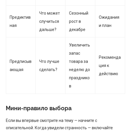
Что может
Сезонный
Предиктив
Ожидания
случиться
рост в
ная
и план
дальше?
декабре
Увеличить
запас
Рекоменда
Предписыв
Что лучше
товара за
ция к
ающая
сделать?
неделю до
действию
празднико
в
Мини-правило выбора
Если вы впервые смотрите на тему — начните с
описательной. Когда увидели странность — включайте