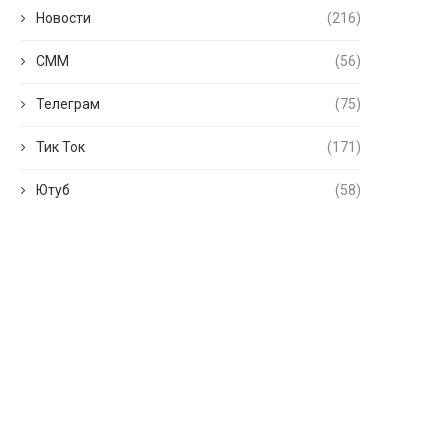
Новости
(216)
СММ
(56)
Телеграм
(75)
Тик Ток
(171)
Ютуб
(58)