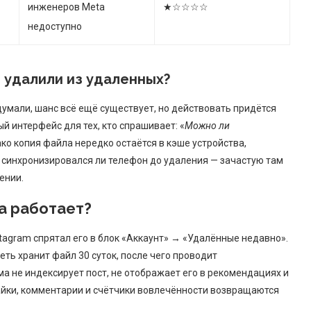
инженеров Meta
★☆☆☆☆
недоступно
 удалили из удаленных?
думали, шанс всё ещё существует, но действовать придётся
 интерфейс для тех, кто спрашивает: «
Можно ли
ако копия файла нередко остаётся в кэше устройства,
е, синхронизировался ли телефон до удаления — зачастую там
ении.
на работает?
stagram спрятал его в блок «Аккаунт» → «Удалённые недавно».
еть хранит файл 30 суток, после чего проводит
ма не индексирует пост, не отображает его в рекомендациях и
лайки, комментарии и счётчики вовлечённости возвращаются