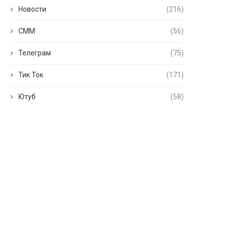
Новости
(216)
СММ
(56)
Телеграм
(75)
Тик Ток
(171)
Ютуб
(58)