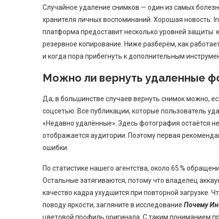
Случайное удаление снимков — один из самых болез
хранителя личных воспоминаний. Хорошая новость: In
платформа предоставит несколько уровней защиты: к
резервное копирование. Ниже разберём, как работае
и когда пора прибегнуть к дополнительным инструме
Можно ли вернуть удаленные фо
Да, в большинстве случаев вернуть снимок можно, е
соцсетью. Все публикации, которые пользователь уд
«Недавно удалённые». Здесь фотография остаётся нет
отображается аудитории. Поэтому первая рекомендац
ошибки.
По статистике нашего агентства, около 65 % обращен
Остальные затягиваются, потому что владелец аккау
качество кадра ухудшится при повторной загрузке. Ч
поводу яркости, загляните в исследование
Почему Ин
цветовой профиль оригинала. С таким пониманием п