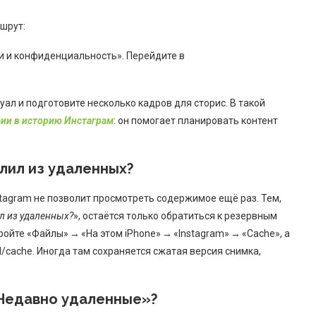
шрут:
ки и конфиденциальность». Перейдите в
уал и подготовите несколько кадров для сторис. В такой
ии в историю Инстаграм
: он помогает планировать контент
лил из удаленных?
tagram не позволит просмотреть содержимое ещё раз. Тем,
л из удаленных?
», остаётся только обратиться к резервным
ойте «Файлы» → «На этом iPhone» → «Instagram» → «Cache», а
id/cache. Иногда там сохраняется сжатая версия снимка,
«Недавно удаленные»?