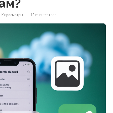
рам?
1,K
просмотры
13 minutes read