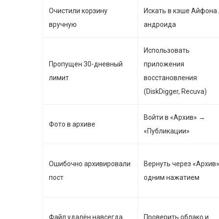
Очистили корзину
Искать в кэше Айфона 
вручную
андроида
Использовать
Пропущен 30-дневный
приложения
лимит
восстановления
(DiskDigger, Recuva)
Войти в «Архив» →
Фото в архиве
«Публикации»
Ошибочно архивировали
Вернуть через «Архив
пост
одним нажатием
Файл удалён навсегда
Проверить облако и