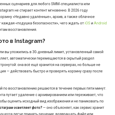
ненных сценариев для любого SMM‑специалиста или
stagram не стирает контент мгновенно. В 2026 году
орзину «Недавно удалённые», архив, а также облачное
т каждая «подушка безопасности», чего ждать от
iOS
и
Android
нтам восстановления.
то в Instagram?
сли вы уложились в 30‑дневный лимит, установленный самой
аляет, автоматически перемещаются в скрытый раздел
ронутой: она всё ещё хранится на серверах, но больше не
ия — действовать быстро и проверять корзину сразу после
ий по восстановлению решаются в течение первых пяти минут.
нта путает удаление с архивированием или переживает, что
тобы оценить исходный вид изображения и не паниковать по
стаграм осветляет фото?
— оно объясняет, как сервис хранит
роцесса легче принять решение, возвращать файл или