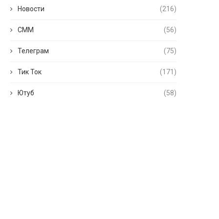
Новости
(216)
СММ
(56)
Телеграм
(75)
Тик Ток
(171)
Ютуб
(58)