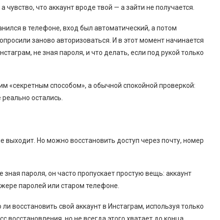
 чувство, что аккаунт вроде твой — а зайти не получается.
анился в телефоне, вход был автоматический, а потом
опросили заново авторизоваться. И в этот момент начинается
нстаграм, не зная пароля, и что делать, если под рукой только
ним «секретным способом», а обычной спокойной проверкой:
е реально остались.
не выходит. Но можно восстановить доступ через почту, номер
не зная пароля, он часто пропускает простую вещь: аккаунт
джере паролей или старом телефоне.
ли восстановить свой аккаунт в Инстаграм, используя только
с восстановления, но не всегда этого хватает до конца.