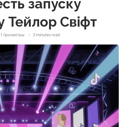
есть запуску
у Тейлор Свіфт
21
просмотры
3 minutes read