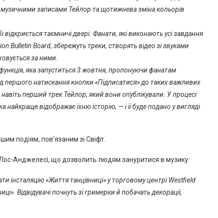
із музичними записами Тейлор та щотижнева зміна кольорів
бі відкриється таємничі двері. Фанати, які виконають усі завдання
ion Bulletin Board, збережуть треки, створять відео зі звуками
ховується за ними.
 функція, яка запуститься 3 жовтня, пропонуючи фанатам
 від першого натискання кнопки «Підписатися» до таких важливих
r, і навіть перший трек Тейлор, який вони опублікували. У процесі
ка найкраще відображає їхню історію, — і її буде подано у вигляді
шим подіям, пов’язаним зі Свіфт.
 Лос-Анджелесі, що дозволить людям зануритися в музику:
ти інсталяцію «Життя танцівниці» у торговому центрі Westfield
иці». Відвідувачі почнуть зі гримерки й побачать декорації,