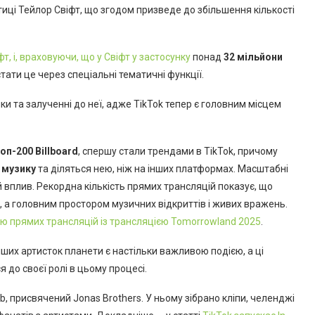
иці Тейлор Свіфт, що згодом призведе до збільшення кількості
, і, враховуючи, що у Свіфт у застосунку
понад
32 мільйони
стати це через спеціальні тематичні функції.
и та залученні до неї, адже TikTok тепер є головним місцем
оп-200 Billboard
, спершу стали трендами в TikTok, причому
 музику
та діляться нею, ніж на інших платформах. Масштабні
й вплив. Рекордна кількість прямих трансляцій показує, що
, а головним простором музичних відкриттів і живих вражень.
стю прямих трансляцій із трансляцією Tomorrowland 2025
.
іших артисток планети є настільки важливою подією, а ці
 до своєї ролі в цьому процесі.
b, присвячений Jonas Brothers. У ньому зібрано кліпи, челенджі