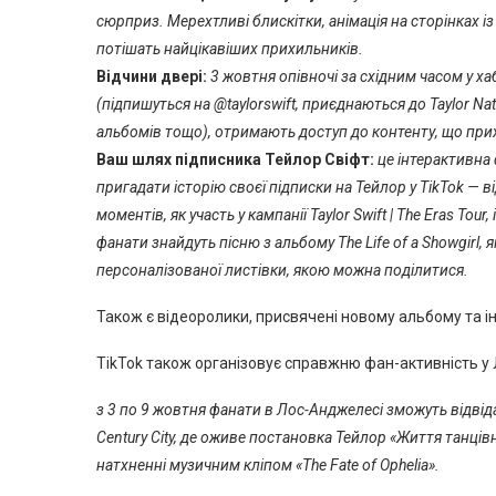
сюрприз. Мерехтливі блискітки, анімація на сторінках 
потішать найцікавіших прихильників.
Відчини двері:
3 жовтня опівночі за східним часом у ха
(підпишуться на @taylorswift, приєднаються до Taylor Nat
альбомів тощо), отримають доступ до контенту, що при
Ваш шлях підписника Тейлор Свіфт:
це інтерактивна
пригадати історію своєї підписки на Тейлор у TikTok —
моментів, як участь у кампанії Taylor Swift | The Eras Tou
фанати знайдуть пісню з альбому The Life of a Showgirl, я
персоналізованої листівки, якою можна поділитися.
Також є відеоролики, присвячені новому альбому та ін
TikTok також організовує справжню фан-активність у
з 3 по 9 жовтня фанати в Лос-Анджелесі зможуть відвіда
Century City, де оживе постановка Тейлор «Життя танцівн
натхненні музичним кліпом «The Fate of Ophelia».