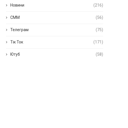
Новини
(216)
СММ
(56)
Телеграм
(75)
Тік Ток
(171)
Ютуб
(58)