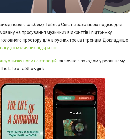
, вихід нового альбому Тейлор Свіфт є важливою подією для
мовану на просування музичних відкриттів і підтримку
головного простору для вірусних треків і трендів. Докладніше
вагу до музичних відкриттів
.
онсує низку нових активацій
, включно з заходом у реальному
e Life of a Showgirl».