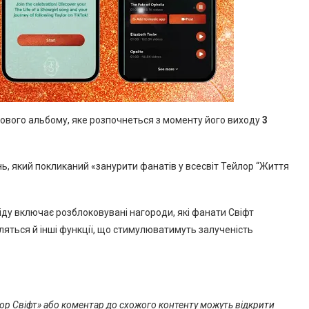
нового альбому, яке розпочнеться з моменту його виходу
3
нь, який покликаний «занурити фанатів у всесвіт Тейлор “Життя
ду включає розблоковувані нагороди, які фанати Свіфт
ляться й інші функції, що стимулюватимуть залученість
ор Свіфт» або коментар до схожого контенту можуть відкрити