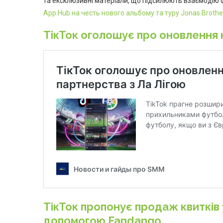
та ексклюзивні матеріали, що підсилюють взаємодію ф
App Hub на честь нового альбому та туру Jonas Brothe
ТікТок оголошує про оновлення 
ТікТок пропонує продаж квитків 
допомогою Fandango