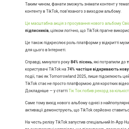
Таким чином, фанати зможуть знімати контент у темат
контенту в TikTok, пов’язаного з виходом альбому.
Це масштабна акція з просування нового альбому Свіфт
підписників
, цілком логічно, що TikTok прагне викори
Це також підкреслює роль платформи у відкритті музик
для цього в Інтернеті.
Справді, минулого року
84% пісень
, які потрапили до
т
користувачі TikTok на
74% частіше відкривають нову
події, такі як Tomorrowland 2025, лише підсилюють це
TikTok стає не просто платформою для коротких відео
Докладніше — у статті
Тік Ток побив рекорд за кількі
Саме тому вихід нового альбому однієї з найпопулярн
активації демонструють, що TikTok серйозно ставиться
На честь релізу TikTok запустив спеціальний In-App Hu