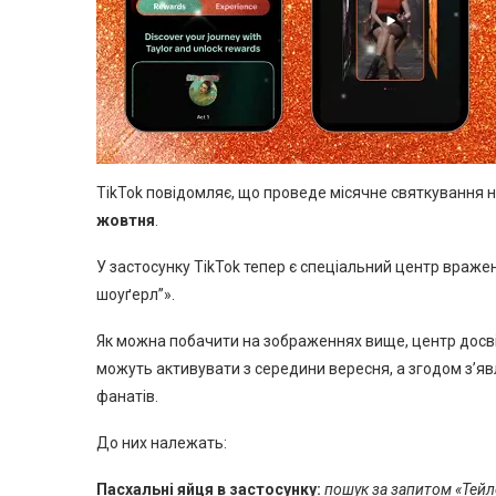
TikTok повідомляє, що проведе місячне святкування 
жовтня
.
У застосунку TikTok тепер є спеціальний центр враже
шоуґерл”».
Як можна побачити на зображеннях вище, центр досві
можуть активувати з середини вересня, а згодом з’яв
фанатів.
До них належать:
Пасхальні яйця в застосунку:
пошук за запитом «Тейл