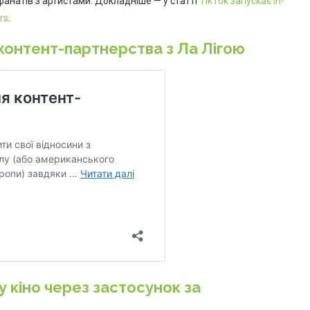
анатів з артистами. Докладніше — у статті
TikTok запускає In-
rs
.
контент-партнерства з Ла Лігою
у кіно через застосунок за