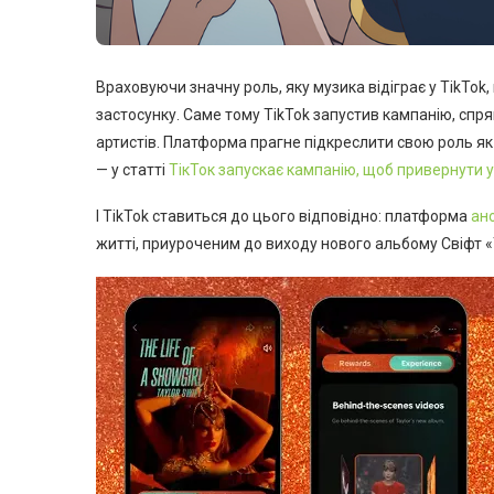
Враховуючи значну роль, яку музика відіграє у TikTok
застосунку. Саме тому TikTok запустив кампанію, спря
артистів. Платформа прагне підкреслити свою роль як 
— у статті
ТікТок запускає кампанію, щоб привернути у
І TikTok ставиться до цього відповідно: платформа
ан
житті, приуроченим до виходу нового альбому Свіфт «Th