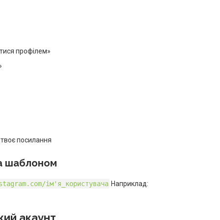
итися профілем»
»
є твоє посилання
за шаблоном
stagram.com/ім'я_користувача
Наприклад:
жий акаунт