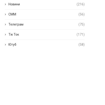
Новини
(216)
СММ
(56)
Телеграм
(75)
Тік Ток
(171)
Ютуб
(58)