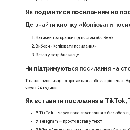
Як поділитися посиланням на пос
Де знайти кнопку «Копіювати посил
Натисни три крапки під постом або Reels
Вибери «Копіювати посилання»
Встав у потрібне місце
Чи підтримуються посилання на ст
Так, але лише якщо сторіс активна або закріплена в H
через 24 години.
Як вставити посилання в TikTok,
У TikTok
— через поле «посилання в біо» або у пі
У Telegram
— просто встав у текст
У WhatsApp
— надішли повідомленням або додай