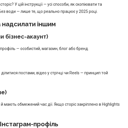
торіс? У цій інструкції — усі способи, як скопіювати та
Без води — лише те, що реально працює у 2025 році.
а надсилати іншим
и бізнес-акаунт)
рофіль — особистий, магазин, блог або бренд.
о
ділитися постами, відео у стрічці чи Reels — принцип той
не)
 мають обмежений час дії. Якщо сторіс закріплено в Highlights
 Інстаграм-профіль