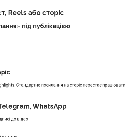
т, Reels або сторіс
ання» під публікацією
оріс
ighlights. Стандартне посилання на сторіс перестає працювати
 Telegram, WhatsApp
дписі до відео
 у статус