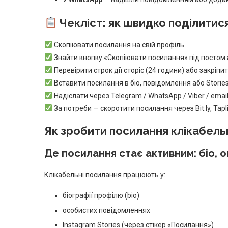
Чекліст: як швидко поділитис
Скопіювати посилання на свій профіль
Знайти кнопку «Скопіювати посилання» під постом 
Перевірити строк дії сторіс (24 години) або закріпити
Вставити посилання в біо, повідомлення або Stories
Надіслати через Telegram / WhatsApp / Viber / emai
За потреби — скоротити посилання через Bit.ly, Tapli
Як зробити посилання клікабел
Де посилання стає активним: біо, 
Клікабельні посилання працюють у:
біографії профілю (bio)
особистих повідомленнях
Instagram Stories (через стікер «Посилання»)