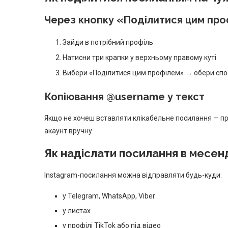
Через кнопку «Поділитися цим пр
Зайди в потрібний профіль
Натисни три крапки у верхньому правому куті
Вибери «Поділитися цим профілем» → обери спо
Копіювання @username у текст
Якщо не хочеш вставляти клікабельне посилання — пр
акаунт вручну.
Як надіслати посилання в месен
Instagram-посилання можна відправляти будь-куди:
у Telegram, WhatsApp, Viber
у листах
у профілі TikTok або під відео