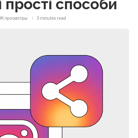
і прості способи
9K
просмотры
3 minutes read