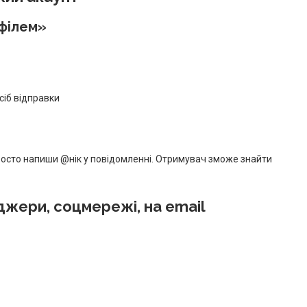
офілем»
сіб відправки
осто напиши @нік у повідомленні. Отримувач зможе знайти
джери, соцмережі, на email