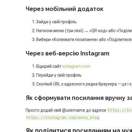
Через мобільний додаток
Зайди у свій профіль
Натисни меню (три лінії) → «QR-код» або «Поділ
Вибери «Копіювати посилання» або «Поділитися
Через веб-версію Instagram
Відкрий сайт
instagram.com
Перейди у свій профіль
Скопіюй URL з адресного рядка браузера — це і 
Як сформувати посилання вручну 
Просто додай свій @username до адреси
https://in
https://instagram.com/anna_blog
Як поділитися посиланням на чу