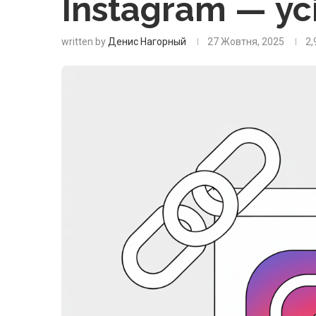
Instagram — ус
written by
Денис Нагорный
27 Жовтня, 2025
2,