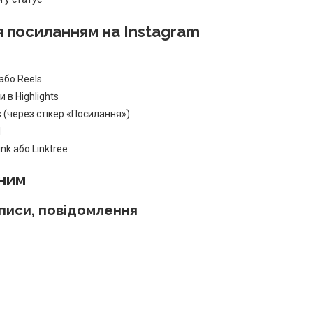
я посиланням на Instagram
або Reels
 в Highlights
 (через стікер «Посилання»)
l
nk або Linktree
ьним
описи, повідомлення