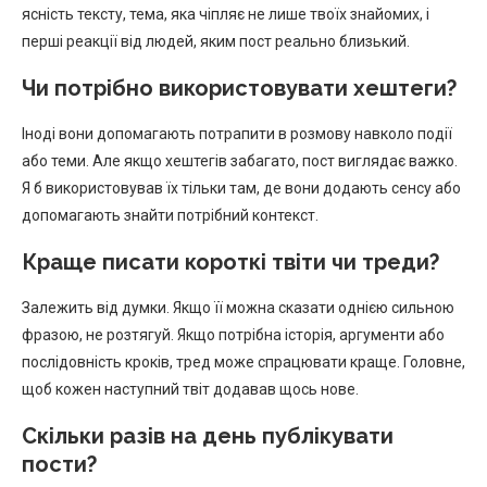
ясність тексту, тема, яка чіпляє не лише твоїх знайомих, і
перші реакції від людей, яким пост реально близький.
Чи потрібно використовувати хештеги?
Іноді вони допомагають потрапити в розмову навколо події
або теми. Але якщо хештегів забагато, пост виглядає важко.
Я б використовував їх тільки там, де вони додають сенсу або
допомагають знайти потрібний контекст.
Краще писати короткі твіти чи треди?
Залежить від думки. Якщо її можна сказати однією сильною
фразою, не розтягуй. Якщо потрібна історія, аргументи або
послідовність кроків, тред може спрацювати краще. Головне,
щоб кожен наступний твіт додавав щось нове.
Скільки разів на день публікувати
пости?