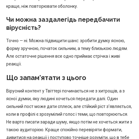
краще, ніж повторювати оболонку.
Чи можна заздалегідь передбачити
вірусність?
Точно — ні. Можна підвищити шанс: зробити думку ясною,
форму зручною, початок сильним, а тему близькою людям.
Але остаточне рішення все одно приймає стрічка і живі
реакції.
Що запам’ятати з цього
Вірусний контент у Твіттері починається не з хитрощів, а з
ясної думки, яку людині хочеться передати далі. Один
сильний пост може дати сплеск, але стійкий ріст з’являється,
коли в профілі є зрозумілий голос і теми, що повторюються.
Не варто писати заради шуму, якщо потім не хочеться жити з
такою аудиторією. Краще спокійно перевіряти формати,
дивитися на реакції і поступово точніше розуміти, що в тебе