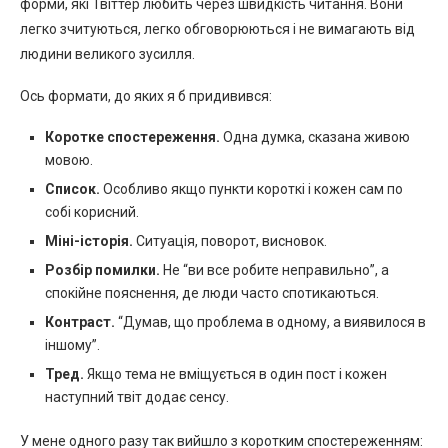
форми, які Твіттер любить через швидкість читання. Вони
легко зчитуються, легко обговорюються і не вимагають від
людини великого зусилля.
Ось формати, до яких я б придивився:
Коротке спостереження.
Одна думка, сказана живою
мовою.
Список.
Особливо якщо пункти короткі і кожен сам по
собі корисний.
Міні-історія.
Ситуація, поворот, висновок.
Розбір помилки.
Не “ви все робите неправильно”, а
спокійне пояснення, де люди часто спотикаються.
Контраст.
“Думав, що проблема в одному, а виявилося в
іншому”.
Тред.
Якщо тема не вміщується в один пост і кожен
наступний твіт додає сенсу.
У мене одного разу так вийшло з коротким спостереженням: