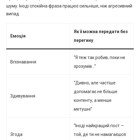
шуму. Іноді спокійна фраза працює сильніше, ніж агресивний
випад.
Як її можна передати без
Емоція
перегину
“Я теж так робив, поки не
Впізнавання
зрозумів…”
“Дивно, але частіше
допомагає не більше
Здивування
контенту, а менше
метушні”
“Іноді найкращий пост —
Згода
той, де ти не намагаєшся