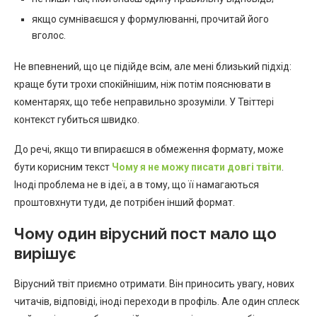
якщо сумніваєшся у формулюванні, прочитай його
вголос.
Не впевнений, що це підійде всім, але мені близький підхід:
краще бути трохи спокійнішим, ніж потім пояснювати в
коментарях, що тебе неправильно зрозуміли. У Твіттері
контекст губиться швидко.
До речі, якщо ти впираєшся в обмеження формату, може
бути корисним текст
Чому я не можу писати довгі твіти
.
Іноді проблема не в ідеї, а в тому, що її намагаються
проштовхнути туди, де потрібен інший формат.
Чому один вірусний пост мало що
вирішує
Вірусний твіт приємно отримати. Він приносить увагу, нових
читачів, відповіді, іноді переходи в профіль. Але один сплеск