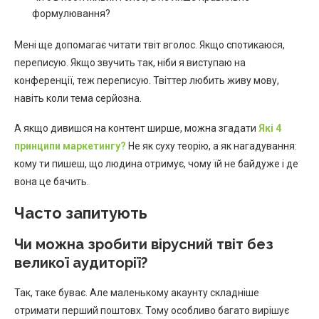
формулювання?
Мені ще допомагає читати твіт вголос. Якщо спотикаюся,
переписую. Якщо звучить так, ніби я виступаю на
конференції, теж переписую. Твіттер любить живу мову,
навіть коли тема серйозна.
А якщо дивишся на контент ширше, можна згадати
Які 4
принципи маркетингу?
Не як суху теорію, а як нагадування:
кому ти пишеш, що людина отримує, чому їй не байдуже і де
вона це бачить.
Часто запитують
Чи можна зробити вірусний твіт без
великої аудиторії?
Так, таке буває. Але маленькому акаунту складніше
отримати перший поштовх. Тому особливо багато вирішує