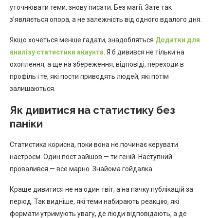
уточнювати теми, знову писати. Без магії. Зате так
з’являється опора, а не залежність від одного вдалого дня.
Якщо хочеться менше гадати, знадобляться
Додатки для
аналізу статистики акаунта
. Я б дивився не тільки на
охоплення, а ще на збереження, відповіді, переходи в
профіль і те, які пости приводять людей, які потім
залишаються.
Як дивитися на статистику без
паніки
Статистика корисна, поки вона не починає керувати
настроєм. Один пост зайшов — ти геній. Наступний
провалився — все марно. Знайома гойдалка.
Краще дивитися не на один твіт, а на пачку публікацій за
період. Так видніше, які теми набирають реакцію, які
формати утримують увагу, де люди відповідають, а де