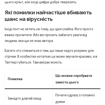
цього культ, але іноді цифри добре тверезять.
Які помилки найчастіше вбивають
шанс на вірусність
Іноді пост не летить не тому, що ідея слабка. Його просто
важко прочитати. Або він просить забагато уваги від
людини, яка ще не знає автора.
Багато хто стикається з тим, що пише надто розумно для
стрічки. В особистих нотатках це може звучати красиво, а в
Твіттері губиться. Там виграє ясність.
Що можна спробувати
Помилка
замість цього
Почати одразу з головної
Занадто довгий захід
думки