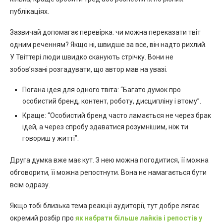
публікаціях.
Зазвичай допомагає перевірка: чи можна переказати твіт
одним реченням? Якщо ні, швидше за все, він надто рихлий.
У Твіттері люди швидко сканують стрічку. Вони не
зобов’язані розгадувати, що автор мав на увазі.
Погана ідея для одного твіта: “Багато думок про
особистий бренд, контент, роботу, дисципліну і втому”.
Краще: “Особистий бренд часто ламається не через брак
ідей, а через спробу здаватися розумнішим, ніж ти
говориш у житті”.
Друга думка вже має кут. З нею можна погодитися, її можна
обговорити, її можна репостнути. Вона не намагається бути
всім одразу.
Якщо тобі близька тема реакції аудиторії, тут добре лягає
окремий розбір про
як набрати більше лайків і репостів у