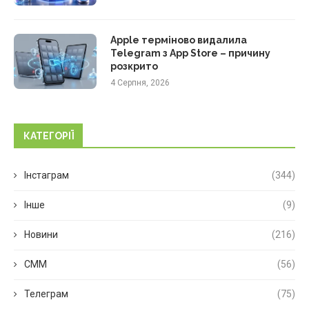
Apple терміново видалила
Telegram з App Store – причину
розкрито
4 Серпня, 2026
КАТЕГОРІЇ
Інстаграм
(344)
Інше
(9)
Новини
(216)
СММ
(56)
Телеграм
(75)