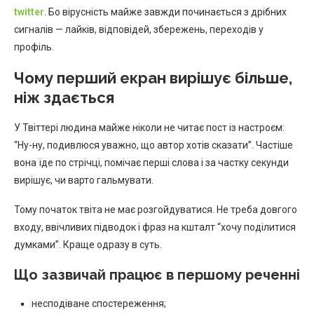
twitter
. Бо вірусність майже завжди починається з дрібних
сигналів — лайків, відповідей, збережень, переходів у
профіль.
Чому перший екран вирішує більше,
ніж здається
У Твіттері людина майже ніколи не читає пост із настроєм:
“Ну-ну, подивлюся уважно, що автор хотів сказати”. Частіше
вона їде по стрічці, помічає перші слова і за частку секунди
вирішує, чи варто гальмувати.
Тому початок твіта не має розгойдуватися. Не треба довгого
входу, ввічливих підводок і фраз на кшталт “хочу поділитися
думками”. Краще одразу в суть.
Що зазвичай працює в першому реченні
несподіване спостереження;