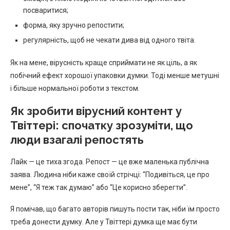
посваритися;
форма, яку зручно репостити;
регулярність, щоб не чекати дива від одного твіта.
Як на мене, вірусність краще сприймати не як ціль, а як
побічний ефект хорошої упаковки думки. Тоді менше метушні
і більше нормальної роботи з текстом.
Як зробити вірусний контент у
Твіттері: спочатку зрозуміти, що
люди взагалі репостять
Лайк — це тиха згода. Репост — це вже маленька публічна
заява. Людина ніби каже своїй стрічці: “Подивіться, це про
мене”, “Я теж так думаю” або “Це корисно зберегти”.
Я помічав, що багато авторів пишуть пости так, ніби їм просто
треба донести думку. Але у Твіттері думка ще має бути