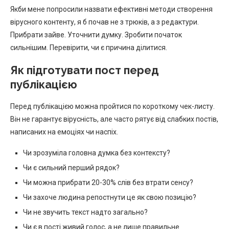
Якби мене попросили назвати ефективні методи створення
вірусного контенту, я б почав не з трюків, а з редактури.
Прибрати зайве. Уточнити думку. Зробити початок
сильнішим. Перевірити, чи є причина ділитися.
Як підготувати пост перед
публікацією
Перед публікацією можна пройтися по короткому чек-листу.
Він не гарантує вірусність, але часто рятує від слабких постів,
написаних на емоціях чи наспіх.
Чи зрозуміла головна думка без контексту?
Чи є сильний перший рядок?
Чи можна прибрати 20-30% слів без втрати сенсу?
Чи захоче людина репостнути це як свою позицію?
Чи не звучить текст надто загально?
Чи є в пості живий голос, а не лише правильне