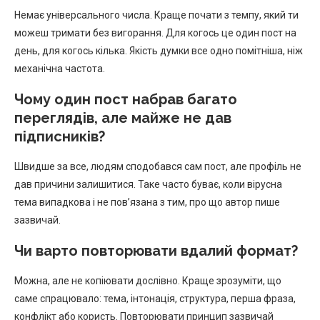
Немає універсального числа. Краще почати з темпу, який ти
можеш тримати без вигорання. Для когось це один пост на
день, для когось кілька. Якість думки все одно помітніша, ніж
механічна частота.
Чому один пост набрав багато
переглядів, але майже не дав
підписників?
Швидше за все, людям сподобався сам пост, але профіль не
дав причини залишитися. Таке часто буває, коли вірусна
тема випадкова і не пов’язана з тим, про що автор пише
зазвичай.
Чи варто повторювати вдалий формат?
Можна, але не копіювати дослівно. Краще зрозуміти, що
саме спрацювало: тема, інтонація, структура, перша фраза,
конфлікт або користь. Повторювати принцип зазвичай