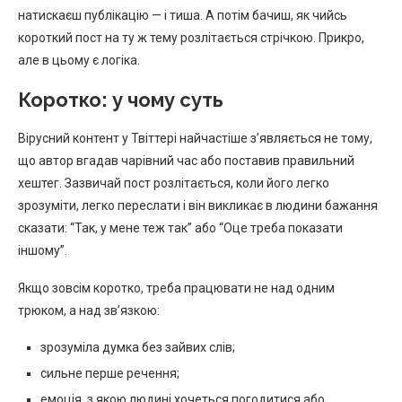
натискаєш публікацію — і тиша. А потім бачиш, як чийсь
короткий пост на ту ж тему розлітається стрічкою. Прикро,
але в цьому є логіка.
Коротко: у чому суть
Вірусний контент у Твіттері найчастіше з’являється не тому,
що автор вгадав чарівний час або поставив правильний
хештег. Зазвичай пост розлітається, коли його легко
зрозуміти, легко переслати і він викликає в людини бажання
сказати: “Так, у мене теж так” або “Оце треба показати
іншому”.
Якщо зовсім коротко, треба працювати не над одним
трюком, а над зв’язкою:
зрозуміла думка без зайвих слів;
сильне перше речення;
емоція, з якою людині хочеться погодитися або