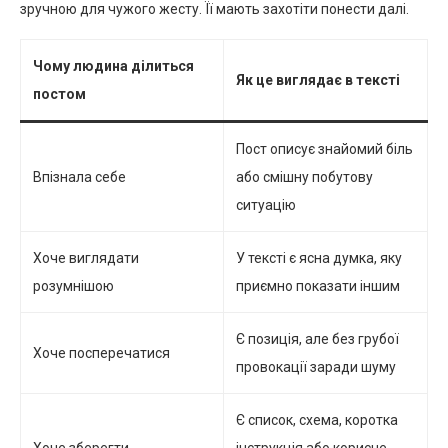
зручною для чужого жесту. Її мають захотіти понести далі.
Чому людина ділиться
Як це виглядає в тексті
постом
Пост описує знайомий біль
Впізнала себе
або смішну побутову
ситуацію
Хоче виглядати
У тексті є ясна думка, яку
розумнішою
приємно показати іншим
Є позиція, але без грубої
Хоче посперечатися
провокації заради шуму
Є список, схема, коротка
Хоче зберегти
інструкція або корисне