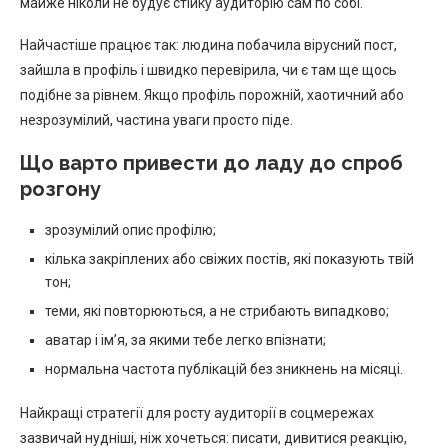
майже ніколи не будує стійку аудиторію сам по собі.
Найчастіше працює так: людина побачила вірусний пост,
зайшла в профіль і швидко перевірила, чи є там ще щось
подібне за рівнем. Якщо профіль порожній, хаотичний або
незрозумілий, частина уваги просто піде.
Що варто привести до ладу до спроб
розгону
зрозумілий опис профілю;
кілька закріплених або свіжих постів, які показують твій
тон;
теми, які повторюються, а не стрибають випадково;
аватар і ім’я, за якими тебе легко впізнати;
нормальна частота публікацій без зникнень на місяці.
Найкращі стратегії для росту аудиторії в соцмережах
зазвичай нудніші, ніж хочеться: писати, дивитися реакцію,