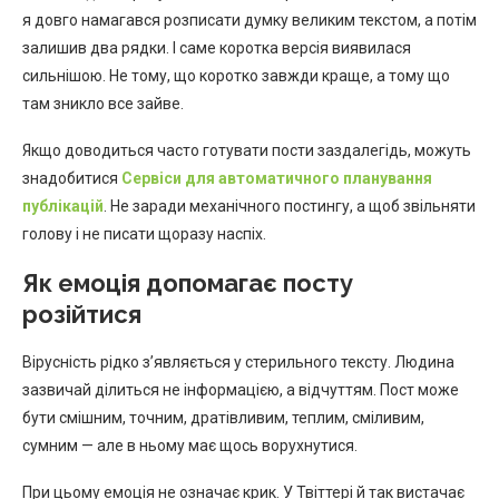
я довго намагався розписати думку великим текстом, а потім
залишив два рядки. І саме коротка версія виявилася
сильнішою. Не тому, що коротко завжди краще, а тому що
там зникло все зайве.
Якщо доводиться часто готувати пости заздалегідь, можуть
знадобитися
Сервіси для автоматичного планування
публікацій
. Не заради механічного постингу, а щоб звільняти
голову і не писати щоразу наспіх.
Як емоція допомагає посту
розійтися
Вірусність рідко з’являється у стерильного тексту. Людина
зазвичай ділиться не інформацією, а відчуттям. Пост може
бути смішним, точним, дратівливим, теплим, сміливим,
сумним — але в ньому має щось ворухнутися.
При цьому емоція не означає крик. У Твіттері й так вистачає