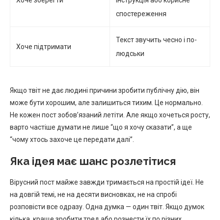
спостереження
Текст звучить чесно і по-
Хоче підтримати
людськи
Якщо твіт не дає людині причини зробити публічну дію, він
може бути хорошим, але залишиться тихим. Це нормально.
Не кожен пост зобов’язаний летіти. Але якщо хочеться росту,
варто частіше думати не лише “що я хочу сказати”, а ще
“чому хтось захоче це передати далі”.
Яка ідея має шанс розлетітися
Вірусний пост майже завжди тримається на простій ідеї. Не
на довгій темі, не на десяти висновках, не на спробі
розповісти все одразу. Одна думка — один твіт. Якщо думок
кілька, краще зробити тред або рознести їх по різних