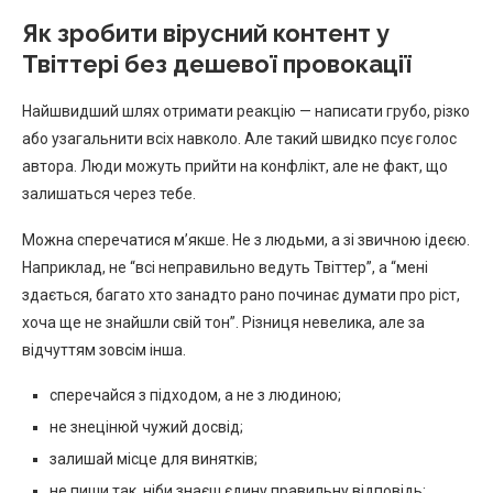
Як зробити вірусний контент у
Твіттері без дешевої провокації
Найшвидший шлях отримати реакцію — написати грубо, різко
або узагальнити всіх навколо. Але такий швидко псує голос
автора. Люди можуть прийти на конфлікт, але не факт, що
залишаться через тебе.
Можна сперечатися м’якше. Не з людьми, а зі звичною ідеєю.
Наприклад, не “всі неправильно ведуть Твіттер”, а “мені
здається, багато хто занадто рано починає думати про ріст,
хоча ще не знайшли свій тон”. Різниця невелика, але за
відчуттям зовсім інша.
сперечайся з підходом, а не з людиною;
не знецінюй чужий досвід;
залишай місце для винятків;
не пиши так, ніби знаєш єдину правильну відповідь;