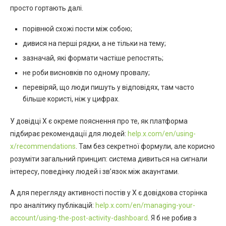
просто гортають далі.
порівнюй схожі пости між собою;
дивися на перші рядки, а не тільки на тему;
зазначай, які формати частіше репостять;
не роби висновків по одному провалу;
перевіряй, що люди пишуть у відповідях, там часто
більше користі, ніж у цифрах.
У довідці X є окреме пояснення про те, як платформа
підбирає рекомендації для людей:
help.x.com/en/using-
x/recommendations
. Там без секретної формули, але корисно
розуміти загальний принцип: система дивиться на сигнали
інтересу, поведінку людей і зв’язок між акаунтами.
А для перегляду активності постів у X є довідкова сторінка
про аналітику публікацій:
help.x.com/en/managing-your-
account/using-the-post-activity-dashboard
. Я б не робив з