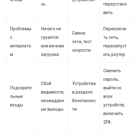
сь
переустано
вить
Проблемы
Ничего не
Переключи
Смена
с
грузится
ть сеть,
сети, тест
интернето
или вечная
перезапуст
скорости
м
загрузка
ить роутер
Сменить
пароль,
Сбой
Устройства
Подозрите
выйти со
видимости,
в разделе
льные
всех
неожиданн
безопаснос
входы
устройств,
ые выходы
ти
включить
2FA