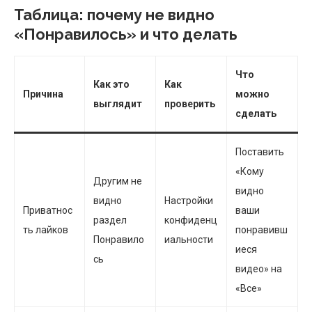
Таблица: почему не видно
«Понравилось» и что делать
Что
Как это
Как
Причина
можно
выглядит
проверить
сделать
Поставить
«Кому
Другим не
видно
видно
Настройки
Приватнос
ваши
раздел
конфиденц
ть лайков
понравивш
Понравило
иальности
иеся
сь
видео» на
«Все»