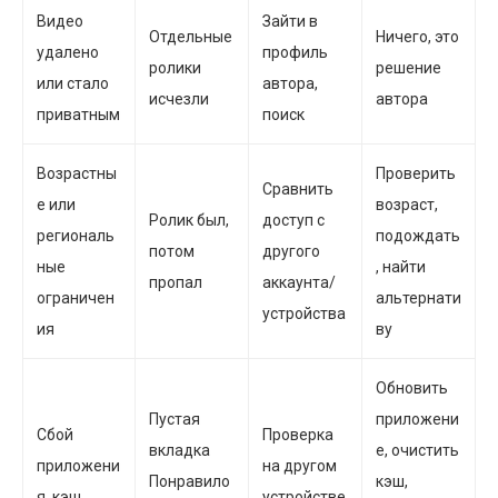
Видео
Зайти в
Отдельные
Ничего, это
удалено
профиль
ролики
решение
или стало
автора,
исчезли
автора
приватным
поиск
Возрастны
Проверить
Сравнить
е или
возраст,
Ролик был,
доступ с
региональ
подождать
потом
другого
ные
, найти
пропал
аккаунта/
ограничен
альтернати
устройства
ия
ву
Обновить
Пустая
приложени
Сбой
Проверка
вкладка
е, очистить
приложени
на другом
Понравило
кэш,
я, кэш
устройстве