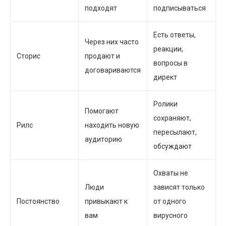
подходят
подписываться
Есть ответы,
Через них часто
реакции,
Сторис
продают и
вопросы в
договариваются
директ
Ролики
Помогают
сохраняют,
Рилс
находить новую
пересылают,
аудиторию
обсуждают
Охваты не
Люди
зависят только
Постоянство
привыкают к
от одного
вам
вирусного