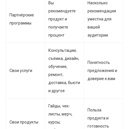
Вы
Насколько
рекомендуете
рекомендация
Партнёрские
продукт и
уместна для
программы
получаете
вашей
процент
аудитории
Консультации,
съёмка, дизайн,
Понятность
обучение,
Свои услуги
предложения и
ремонт,
доверие к вам
доставка, бьюти
и другое
Гайды, чек-
Польза
листы, мерч,
продукта и
Свои продукты
курсы,
готовность