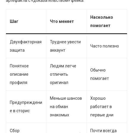
артефакты с «доказательством» фейка.
Насколько
Шаг
Что меняет
помогает
Двухфакторная
Труднее увести
Часто полезно
защита
аккаунт
Понятное
Людям легче
Обычно
описание
отличить
помогает
профиля
оригинал
Меньше шансов
Хорошо
Предупреждени
на обман
работает в
е в сторис
знакомых
первые дни
Сбор
Почти всегда