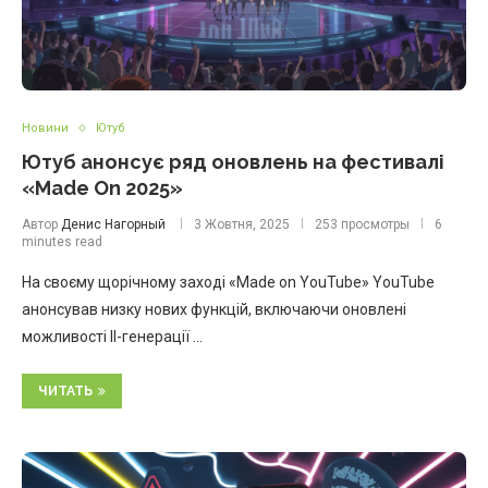
Новини
Ютуб
Ютуб анонсує ряд оновлень на фестивалі
«Made On 2025»
Автор
Денис Нагорный
3 Жовтня, 2025
253 просмотры
6
minutes read
На своєму щорічному заході «Made on YouTube» YouTube
анонсував низку нових функцій, включаючи оновлені
можливості ІІ-генерації …
ЧИТАТЬ