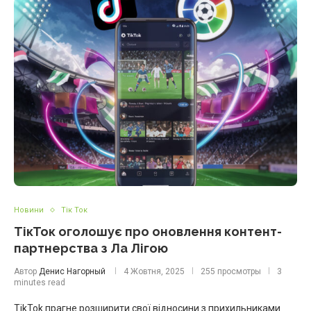
Новини
Тік Ток
ТікТок оголошує про оновлення контент-
партнерства з Ла Лігою
Автор
Денис Нагорный
4 Жовтня, 2025
255 просмотры
3
minutes read
TikTok прагне розширити свої відносини з прихильниками