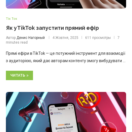
Тік Ток
Як у TikTok запустити прямий ефір
Автор
Денис Нагорный
4 Жовтня, 2025
611 просмотры
7
minutes read
Прямі ефіри в TikTok — це потужний інструмент для взаємодії
з аудиторією, який дає авторам контенту змогу вибудувати …
ЧИТАТЬ