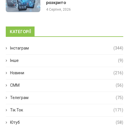
розкрито
4 Серпня, 2026
КАТЕГОРІЇ
Інстаграм
(344)
Інше
(9)
Новини
(216)
СММ
(56)
Телеграм
(75)
Тік Ток
(171)
Ютуб
(58)