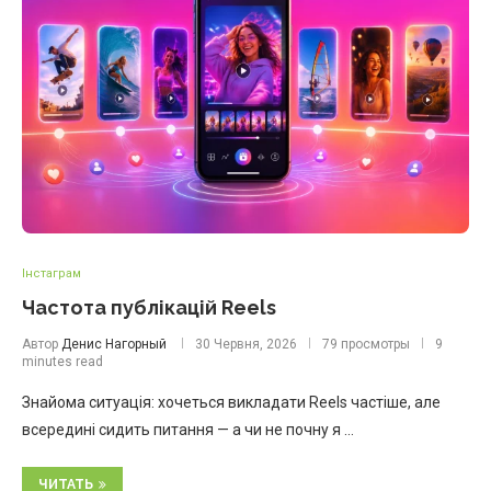
Інстаграм
Частота публікацій Reels
Автор
Денис Нагорный
30 Червня, 2026
79 просмотры
9
minutes read
Знайома ситуація: хочеться викладати Reels частіше, але
всередині сидить питання — а чи не почну я …
ЧИТАТЬ